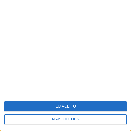
Stella McCartney: designer distinguida na Nat Gala
Samsung vai lançar smartphone dobrável tríptico
até final do ano
EU ACEITO
MAIS OPÇÕES