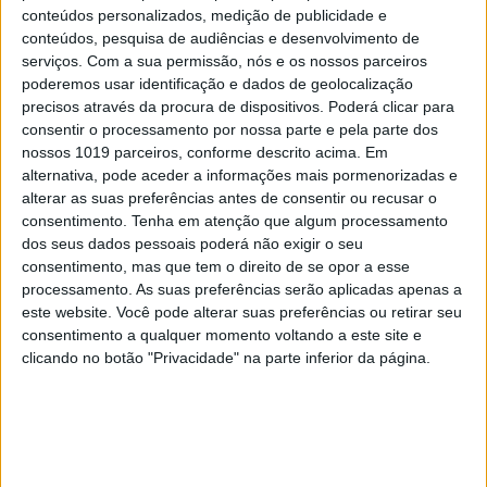
conteúdos personalizados, medição de publicidade e
ASCENSÃO DAS MÁQUINAS
conteúdos, pesquisa de audiências e desenvolvimento de
serviços.
Com a sua permissão, nós e os nossos parceiros
poderemos usar identificação e dados de geolocalização
precisos através da procura de dispositivos. Poderá clicar para
consentir o processamento por nossa parte e pela parte dos
MAIS NA VISÃO
nossos 1019 parceiros, conforme descrito acima. Em
alternativa, pode aceder a informações mais pormenorizadas e
alterar as suas preferências antes de consentir ou recusar o
Se7e
consentimento.
Tenha em atenção que algum processamento
dos seus dados pessoais poderá não exigir o seu
consentimento, mas que tem o direito de se opor a esse
processamento. As suas preferências serão aplicadas apenas a
este website. Você pode alterar suas preferências ou retirar seu
consentimento a qualquer momento voltando a este site e
clicando no botão "Privacidade" na parte inferior da página.
VISÃO SETE
EXCLUSIVO
Festas, feiras e romarias de Portugal: 15 sugestões