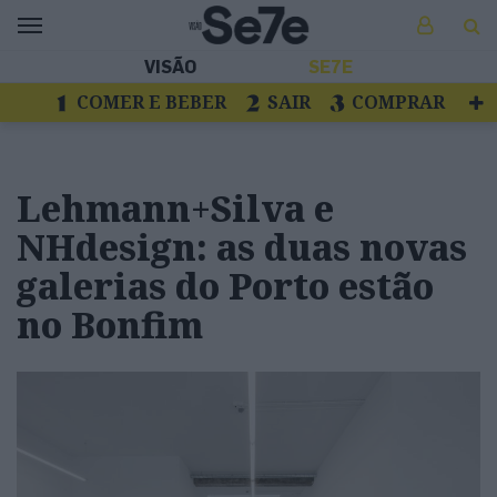
VISÃO
SE7E
COMER E BEBER
SAIR
COMPRAR
VER
LIVROS E DISCOS
TV
ESCAPAR
Lehmann+Silva e
NHdesign: as duas novas
galerias do Porto estão
no Bonfim