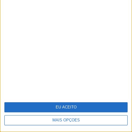
Pigmentarium: perfumaria de
nicho inspirada na herança cultural
da República Checa
EU ACEITO
Vasco Futscher - O mundo inteiro
em cada forma
MAIS OPÇÕES