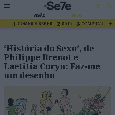
VISÃO
SE7E
COMER E BEBER
SAIR
COMPRAR
VER
LIVROS E DISCOS
TV
ESCAPAR
‘História do Sexo’, de
Philippe Brenot e
Laetitia Coryn: Faz-me
um desenho