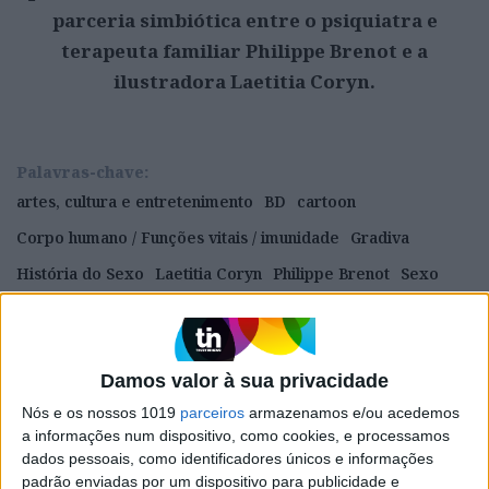
parceria simbiótica entre o psiquiatra e
terapeuta familiar Philippe Brenot e a
ilustradora Laetitia Coryn.
Palavras-chave:
artes, cultura e entretenimento
BD
cartoon
Corpo humano / Funções vitais / imunidade
Gradiva
História do Sexo
Laetitia Coryn
Philippe Brenot
Sexo
Sexualidade Ocidental
Damos valor à sua privacidade
CAPA DA EDIÇÃO
Nós e os nossos 1019
parceiros
armazenamos e/ou acedemos
a informações num dispositivo, como cookies, e processamos
dados pessoais, como identificadores únicos e informações
padrão enviadas por um dispositivo para publicidade e