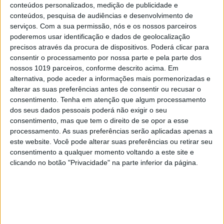
conteúdos personalizados, medição de publicidade e
conteúdos, pesquisa de audiências e desenvolvimento de
serviços.
Com a sua permissão, nós e os nossos parceiros
poderemos usar identificação e dados de geolocalização
VISÃO SETE
precisos através da procura de dispositivos. Poderá clicar para
consentir o processamento por nossa parte e pela parte dos
Os melhores cartoons estão nas
nossos 1019 parceiros, conforme descrito acima. Em
Caldas da Rainha
alternativa, pode aceder a informações mais pormenorizadas e
Desde Donald Trump à desinformação, aqui
alterar as suas preferências antes de consentir ou recusar o
tratam-se temas sérios através do humor e da
consentimento.
Tenha em atenção que algum processamento
ironia. O World Press Cartoon começa neste
dos seus dados pessoais poderá não exigir o seu
sábado, 17, nas Caldas da Rainha – e promete
consentimento, mas que tem o direito de se opor a esse
pensar o mundo com uma boa dose de
processamento. As suas preferências serão aplicadas apenas a
criatividade
este website. Você pode alterar suas preferências ou retirar seu
consentimento a qualquer momento voltando a este site e
clicando no botão "Privacidade" na parte inferior da página.
Se7e