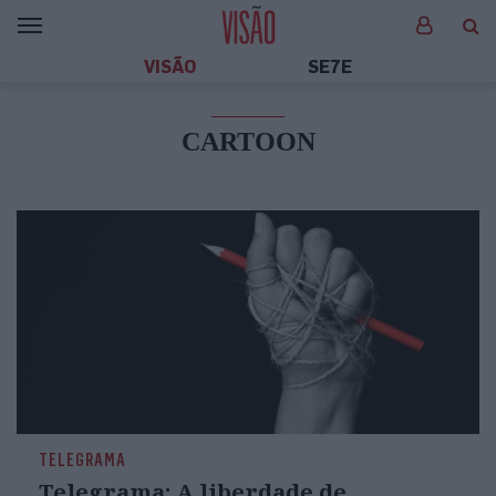
VISÃO
SE7E
CARTOON
TELEGRAMA
Telegrama: A liberdade de