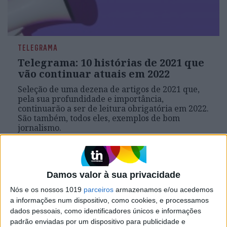
TELEGRAMA
Telegrama: 10 histórias de 2021 que
vão continuar atuais em 2022
Seleção de uma dezena de artigos de 2021 que,
pela sua profundidade e importância,
continuarão a ser de leitura obrigatória em 2022.
São também, todos eles, exemplos de bom
jornalismo.
Se7e
Damos valor à sua privacidade
Nós e os nossos 1019
parceiros
armazenamos e/ou acedemos
a informações num dispositivo, como cookies, e processamos
dados pessoais, como identificadores únicos e informações
padrão enviadas por um dispositivo para publicidade e