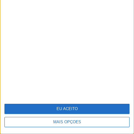
Um novo estúdio em Lisboa para
jantares, showcookings,
apresentações de marcas, todo
decorado em português
EU ACEITO
MAIS OPÇÕES