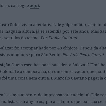
tória, carregue
aqui
.
verão
Sobreviveu a tentativas de golpe militar, a atent
ue, naquela altura, já se estendia por sete anos. Mas Sa
os sentidos do termo.
Por Emília Caetano
Salazar foi acompanhado por 48 clínicos. Depois da alt
nsivos mudou-se para São Bento.
Por Luís Pedro Cabral
nsição
Quem escolher para suceder a Salazar? Um libe
 Colonial e à democracia, ou um conservador que mant
o foi uma coisa nem outra. E Marcelo Caetano pagaria o
País estava ausente da imprensa internacional. E de re
rnalistas estrangeiros, para relatar o que parecia ser 