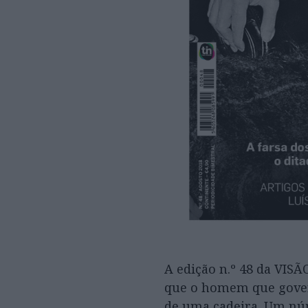
A edição n.º 48 da VISÃ
que o homem que govern
de uma cadeira. Um nú