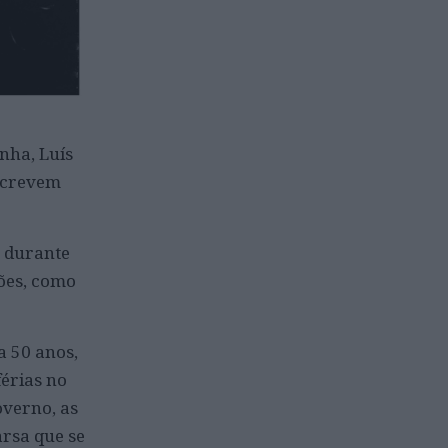
inha, Luís
escrevem
e durante
ões, como
a 50 anos,
érias no
overno, as
arsa que se