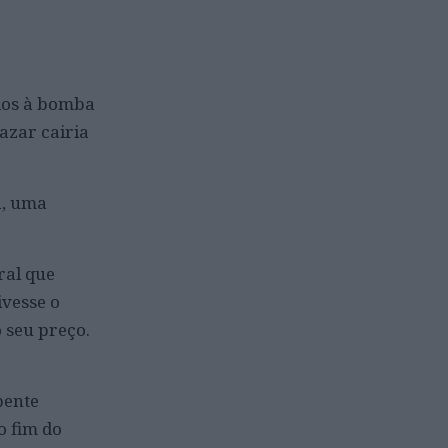
ados à bomba
lazar cairia
a, uma
ral que
ivesse o
 seu preço.
pente
o fim do