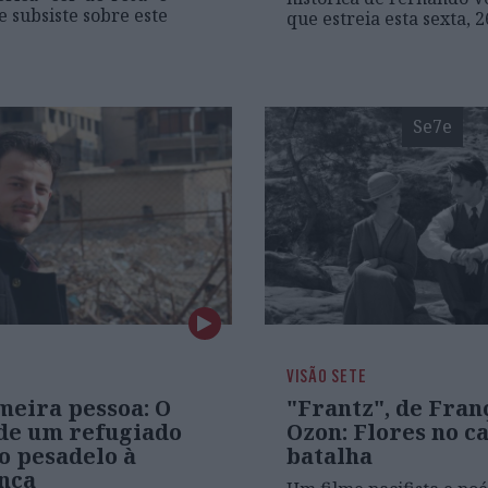
e subsiste sobre este
que estreia esta sexta, 
Se7e
VISÃO SETE
meira pessoa: O
"Frantz", de Fran
 de um refugiado
Ozon: Flores no 
do pesadelo à
batalha
nça