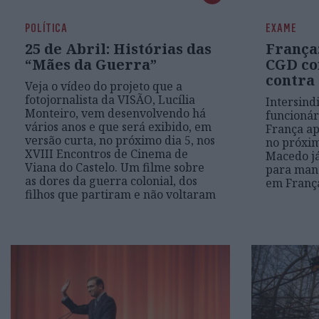
POLÍTICA
EXAME
25 de Abril: Histórias das
França
“Mães da Guerra”
CGD co
contra
Veja o vídeo do projeto que a
fotojornalista da VISÃO, Lucília
Intersind
Monteiro, vem desenvolvendo há
funcionár
vários anos e que será exibido, em
França ap
versão curta, no próximo dia 5, nos
no próxim
XVIII Encontros de Cinema de
Macedo já
Viana do Castelo. Um filme sobre
para mant
as dores da guerra colonial, dos
em Franç
filhos que partiram e não voltaram