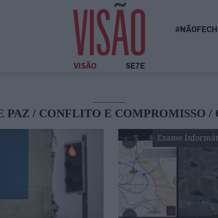
#NÃOFECH
VISÃO
SE7E
E PAZ / CONFLITO E COMPROMISSO /
Exame Informát