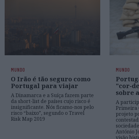
MUNDO
MUNDO
O Irão é tão seguro como
Portug
Portugal para viajar
"cor-de
sobre 
A Dinamarca e a Suíça fazem parte
da short-list de países cujo risco é
A partici
insignificante. Nós ficamo-nos pelo
Primeira 
risco “baixo”, segundo o Travel
projeto po
Risk Map 2019
contestad
sociedade
António Jo
visão hist