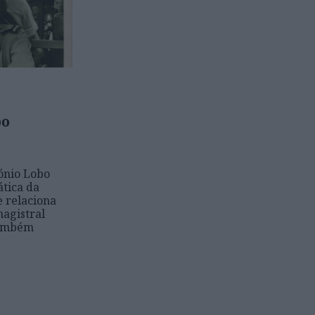
bo
tónio Lobo
tica da
e relaciona
magistral
também