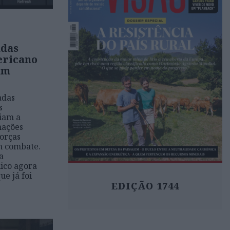
adas
ericano
am
adas
s
iam a
mações
orças
m combate.
a
ico agora
e já foi
EDIÇÃO 1744