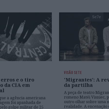
Se7e
VISÃO SETE
 erros e o tiro
'Migrantes': A re
ro da CIA em
da partilha
al
A peça de teatro Migran
romeno Matéi Visniec, 
que a agência americana
outro olhar sobre uma 
nagem foi apanhada de
realidade. A encenação
pelo golpe militar de 25