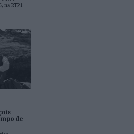
26, na RTP1
çois
campo de