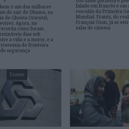
Um filme pacifista e poé
falado em francês e em 
hem é um dos milhares
rescaldo da Primeira G
am de sair de Dhuma, na
Mundial. Frantz, do rea
ria de Ghouta Oriental,
François Ozon, já se est
eviver. Agora, na
salas de cinema
 recorda como foram
ermináveis dias sob
tre a vida e a morte, e a
 travessia de fronteira
 de segurança
Exame