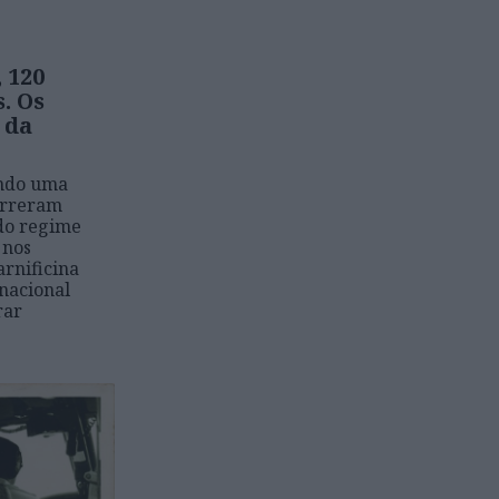
, 120
. Os
 da
indo uma
orreram
do regime
 nos
arnificina
nacional
rar