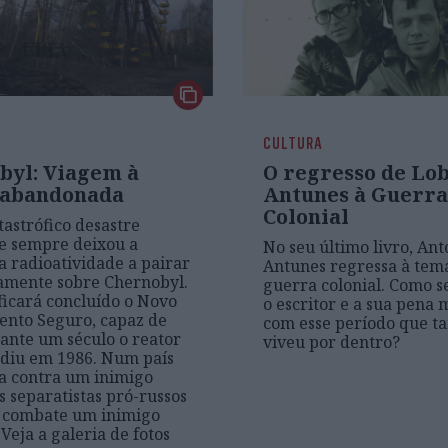
CULTURA
byl: Viagem à
O regresso de Lo
 abandonada
Antunes à Guerra
Colonial
tastrófico desastre
e sempre deixou a
No seu último livro, An
 radioatividade a pairar
Antunes regressa à temá
amente sobre Chernobyl.
guerra colonial. Como s
 ficará concluído o Novo
o escritor e a sua pena 
ento Seguro, capaz de
com esse período que 
rante um século o reator
viveu por dentro?
diu em 1986. Num país
a contra um inimigo
os separatistas pró-russos
e combate um inimigo
 Veja a galeria de fotos