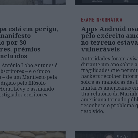
EXAME INFORMÁTICA
pa está em perigo,
Apps Android us
 manifesto
pelo exército am
o por 30
no terreno estav
ores, prémios
vulneráveis
incluídos
Autoridades foram avis
durante um ano sobre a
r António Lobo Antunes é
fragilidades que permit
bscritores – e o único
hackers recolher infor
 – de um Manifesto pela
sobre as manobras das f
digido pelo filósofo
militares americanas e
enri Lévy e assinando
Um relatório da Marinh
estigiados escritores
americana tornado públ
reconhece o problema qu
resolvido.
Se7e