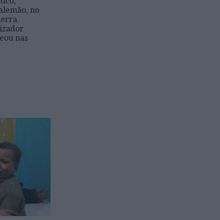
tico,
alemão, no
uerra
lizador
reou nas