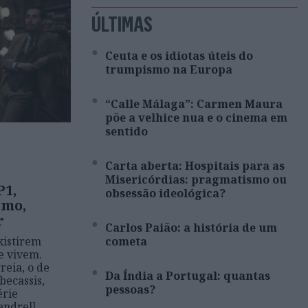
ÚLTIMAS
Ceuta e os idiotas úteis do
trumpismo na Europa
“Calle Málaga”: Carmen Maura
põe a velhice nua e o cinema em
sentido
Carta aberta: Hospitais para as
Misericórdias: pragmatismo ou
P1,
obsessão ideológica?
smo,
r
Carlos Paião: a história de um
xistirem
cometa
 vivem.
reia, o de
Da Índia a Portugal: quantas
becassis,
pessoas?
érie
endrell