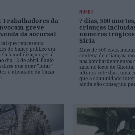
MUNDO
: Trabalhadores da
7 dias, 500 mortos
nvocam greve
crianças incluídas
 venda da sucursal
números trágicos
Síria
ical que representa
ios do banco público em
Mais de 500 civis, inclu
ela à mobilização geral
centena de crianças, m
o dia 12 de abril. Paulo
nos bombardeamentos 
 disse que quer "lutar"
sírio no leste de Ghouta,
er a atividade da Caixa
últimos sete dias, uma c
a.
que a comunidade inter
ainda não conseguiu pa