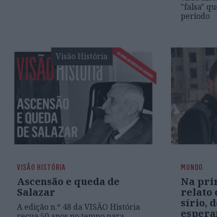
"falsa" qu
período
Visão História
VISÃO HISTÓRIA
MUNDO
Ascensão e queda de
Na pri
Salazar
relato
sírio, 
A edição n.º 48 da VISÃO História
espera
recua 50 anos no tempo para