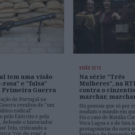
VISÃO SETE
al tem uma visão
Na série "Três
-rosa" e "falsa"
Mulheres", na RT
a Primeira Guerra
contra o cinzenti
marchar, marcha
pação de Portugal na
Guerra resultou de "um
Há pessoas que só por e
lítico radical"
mudam o mundo em que
o pelo Exército e pela
Foi o caso de Natália Cor
, defende o historiador
Vera Lagoa e o de Snu A
sé Telo, criticando a
protagonistas da nova s
órica "cor-de-rosa" e
histórica de Fernando V