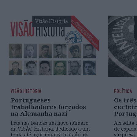
Visão História
VISÃO HISTÓRIA
POLÍTICA
Portugueses
Os três
trabalhadores forçados
certei
na Alemanha nazi
Portug
Está nas bancas um novo número
Acredita 
da VISÃO História, dedicado a um
de espio
tema até agora nunca tratado: os
surpresa 