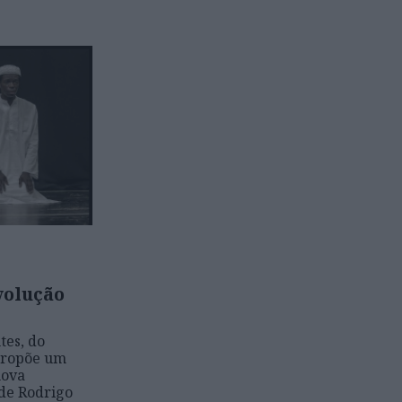
volução
tes, do
propõe um
nova
 de Rodrigo