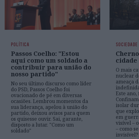
POLÍTICA
SOCIEDADE
Passos Coelho: "Estou
Cherno
aqui como um soldado a
cidade
contribuir para união do
O mais ca
nosso partido"
nuclear d
ameaça da
No seu último discurso como líder
indefinid
do PSD, Passos Coelho foi
Este ano,
ovacionado de pé em diversas
Confinam
ocasiões. Lembrou momentos da
isolar du
sua liderança, apelou à união do
que explo
partido, deixou avisos para quem
em guerr
os quisesse ouvir. Sai, garante,
visível – 
disposto a lutar. "Como um
– como s
soldado"
invisível?