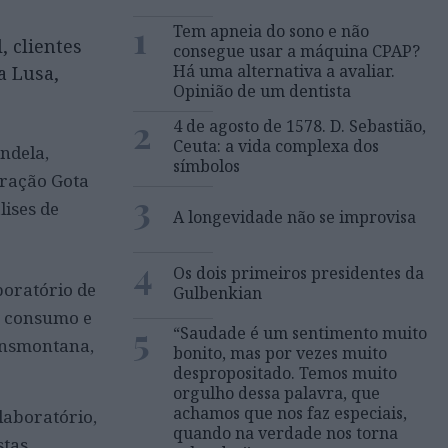
1
Tem apneia do sono e não
, clientes
consegue usar a máquina CPAP?
Há uma alternativa a avaliar.
a Lusa,
Opinião de um dentista
2
4 de agosto de 1578. D. Sebastião,
Ceuta: a vida complexa dos
ndela,
símbolos
eração Gota
3
lises de
A longevidade não se improvisa
4
Os dois primeiros presidentes da
boratório de
Gulbenkian
e consumo e
5
“Saudade é um sentimento muito
ransmontana,
bonito, mas por vezes muito
despropositado. Temos muito
orgulho dessa palavra, que
achamos que nos faz especiais,
 laboratório,
quando na verdade nos torna
stas