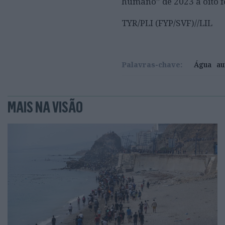
humano” de 2023 a oito f
TYR/PLI (FYP/SVF)//LIL
Palavras-chave:
Água
au
MAIS NA VISÃO