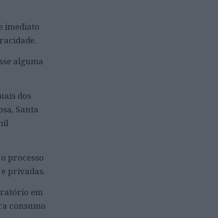
e imediato
eracidade.
asse alguma
uais dos
osa, Santa
mil
 o processo
 e privadas.
oratório em
ara consumo