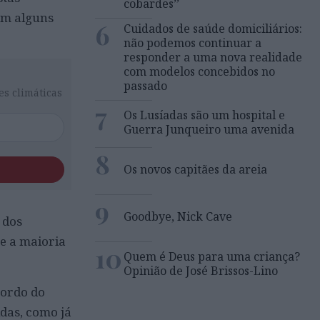
cobardes’’
 em alguns
6
Cuidados de saúde domiciliários:
não podemos continuar a
responder a uma nova realidade
com modelos concebidos no
passado
es climáticas
7
Os Lusíadas são um hospital e
Guerra Junqueiro uma avenida
8
Os novos capitães da areia
9
Goodbye, Nick Cave
 dos
e a maioria
10
Quem é Deus para uma criança?
Opinião de José Brissos-Lino
cordo do
das, como já