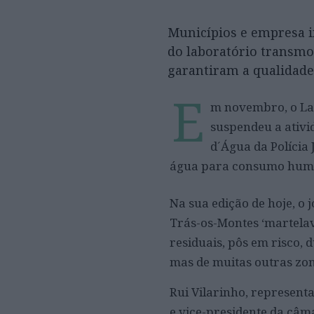
Municípios e empresa in
do laboratório transmo
garantiram a qualidade
E
m novembro, o La
suspendeu a ativi
d´Água da Polícia J
água para consumo hum
Na sua edição de hoje, o
Trás-os-Montes ‘martelav
residuais, pôs em risco,
mas de muitas outras zon
Rui Vilarinho, representa
e vice-presidente da câm