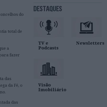
DESTAQUES
concelhos do
ia total de
TV e
Newsletters
Podcasts
que a
 para fazer
ta das
Visão
ega da Fé, o
Imobiliário
no.
ntada das