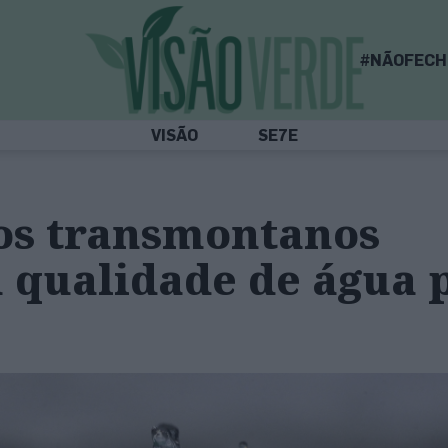
#NÃOFECH
VISÃO
SE7E
os transmontanos
 qualidade de água 