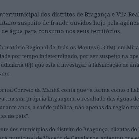
termunicipal dos distritos de Bragança e Vila Real
ntano suspeito de fraude ouvidos hoje pela agênci
 de água para consumo nos seus territórios
boratório Regional de Trás-os-Montes (LRTM), em Mira
dade por tempo indeterminado, por ser suspeito na op
udiciária (PJ) que está a investigar a falsificação de aná
ano.
 jornal Correio da Manhã conta que “a forma como o La
a’, na sua própria linguagem, o resultado das águas d
 durante anos, a saúde pública, não apenas da região t
as do país”.
nte dos municípios do distrito de Bragança, clientes do
ara municipal de Macedo de Cavaleiros, adiantou que e