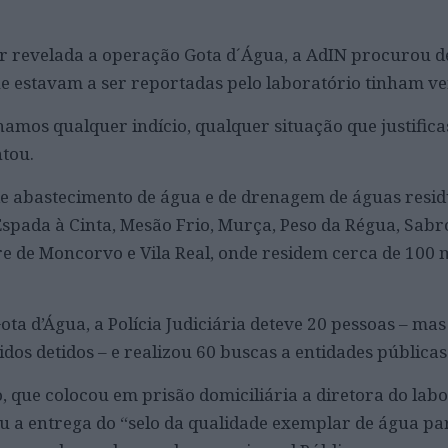
r revelada a operação Gota d´Água, a AdIN procurou d
que estavam a ser reportadas pelo laboratório tinham v
hamos qualquer indício, qualquer situação que justific
ntou.
de abastecimento de água e de drenagem de águas resid
Espada à Cinta, Mesão Frio, Murça, Peso da Régua, Sabr
e de Moncorvo e Vila Real, onde residem cerca de 100 
ta d’Água, a Polícia Judiciária deteve 20 pessoas – mas
dos detidos – e realizou 60 buscas a entidades públicas
, que colocou em prisão domiciliária a diretora do lab
u a entrega do “selo da qualidade exemplar de água p