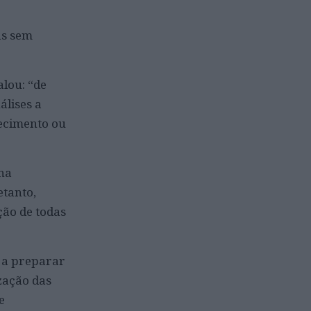
as sem
alou: “de
álises a
necimento ou
na
etanto,
ção de todas
á a preparar
zação das
e