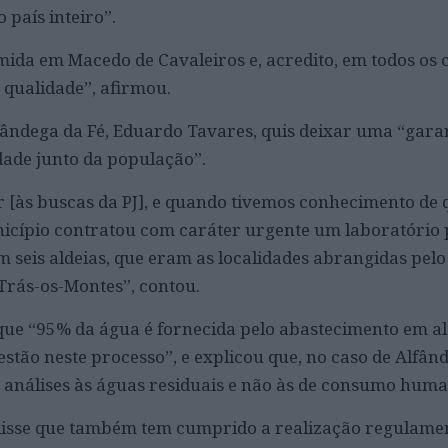
 país inteiro”.
ida em Macedo de Cavaleiros e, acredito, em todos os 
e qualidade”, afirmou.
ndega da Fé, Eduardo Tavares, quis deixar uma “garant
dade junto da população”.
 [às buscas da PJ], e quando tivemos conhecimento de 
município contratou com caráter urgente um laboratório
m seis aldeias, que eram as localidades abrangidas pelo
Trás-os-Montes”, contou.
que “95% da água é fornecida pelo abastecimento em al
stão neste processo”, e explicou que, no caso de Alfând
s análises às águas residuais e não às de consumo huma
isse que também tem cumprido a realização regulame