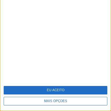
OPINIÃO
A educação como primeira
infraestrutura da sustentabilidade
EU ACEITO
MAIS OPÇÕES
OPINIÃO