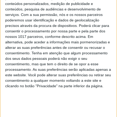
conteúdos personalizados, medição de publicidade e
[Escreva-se, antes de assunções rápidas e erradas,
conteúdos, pesquisa de audiências e desenvolvimento de
que não foi por essa razão que os dois entraram de
serviços.
Com a sua permissão, nós e os nossos parceiros
mão dada no palco. Foi num entras-tu-primeiro-
poderemos usar identificação e dados de geolocalização
precisos através da procura de dispositivos. Poderá clicar para
não-entras-tu que acabaram por entrar assim, e
consentir o processamento por nossa parte e pela parte dos
afinal não podia ter sido doutro modo.]
nossos 1017 parceiros, conforme descrito acima. Em
alternativa, pode aceder a informações mais pormenorizadas e
António e José Tolentino são parecidos – e não é
alterar as suas preferências antes de consentir ou recusar o
apenas no amor. Quando escrevem não pensam
consentimento.
Tenha em atenção que algum processamento
dos seus dados pessoais poderá não exigir o seu
em ninguém, é uma inquietação, uma vontade de
consentimento, mas que tem o direito de se opor a esse
ser. E são ambos bichos. Desta vez, é o poeta quem
processamento. As suas preferências serão aplicadas apenas a
o diz, e é como se ouvíssemos o escritor. “Não sou
este website. Você pode alterar suas preferências ou retirar seu
consentimento a qualquer momento voltando a este site e
um homem convencionado e, nesse sentido, não se
clicando no botão "Privacidade" na parte inferior da página.
lhe pode pedir que escreva para um leitor. Escrevo
para um buraco negro.”
Instado a comentar, António olha para a plateia e
ri-se. “Estou aqui a pregar no deserto, mas vocês