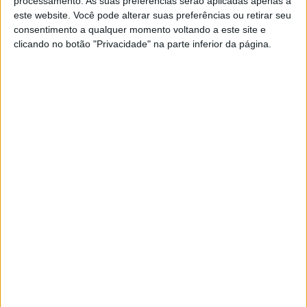
processamento. As suas preferências serão aplicadas apenas a
este website. Você pode alterar suas preferências ou retirar seu
EXAME
consentimento a qualquer momento voltando a este site e
As freguesias onde é mais caro – e
clicando no botão "Privacidade" na parte inferior da página.
mais barato – comprar casa em
Lisboa
No terceiro trimestre do ano, três freguesias da
capital registaram preços por metro quadrado
superiores a €5 000. O preço na freguesia mais
cara é quase o dobro da mais barata, estima a
Casafari.