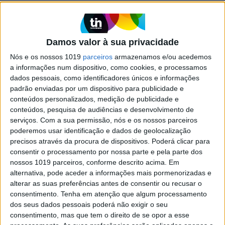
POLÍTICA
A Voz do Operário anuncia arraial,
apesar de a Câmara de Lisboa ter
Damos valor à sua privacidade
cancelado festas de Santo António
Nós e os nossos 1019
parceiros
armazenamos e/ou acedemos
A associação, historicamente ligada ao PCP,
a informações num dispositivo, como cookies, e processamos
anunciou ontem que vai realizar a sua habitual
festa a 8 de junho. A autarquia comunicara o mês
dados pessoais, como identificadores únicos e informações
passado o cancelamento de todos os arraiais de
padrão enviadas por um dispositivo para publicidade e
Santo António
conteúdos personalizados, medição de publicidade e
conteúdos, pesquisa de audiências e desenvolvimento de
serviços.
Com a sua permissão, nós e os nossos parceiros
poderemos usar identificação e dados de geolocalização
Exame
precisos através da procura de dispositivos. Poderá clicar para
consentir o processamento por nossa parte e pela parte dos
nossos 1019 parceiros, conforme descrito acima. Em
alternativa, pode aceder a informações mais pormenorizadas e
alterar as suas preferências antes de consentir ou recusar o
consentimento.
Tenha em atenção que algum processamento
dos seus dados pessoais poderá não exigir o seu
consentimento, mas que tem o direito de se opor a esse