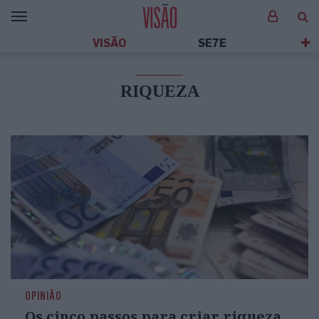
VISÃO
SE7E
RIQUEZA
OPINIÃO
Os cinco passos para criar riqueza