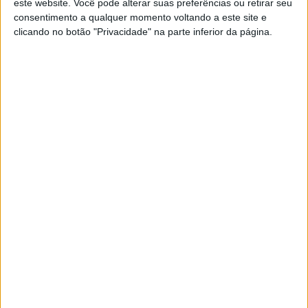
este website. Você pode alterar suas preferências ou retirar seu
São milionários, pertencem às elites sociais, mas
consentimento a qualquer momento voltando a este site e
praticamente não têm bens em seu nome e
clicando no botão "Privacidade" na parte inferior da página.
vivem com rendimentos incompatíveis com os
seus estilos de vida. A criação de fundações, os
testas de ferro, os divórcios e a constituição de
sociedades em paraísos fiscais são alguns dos
“esquemas” e truques mais utilizados para
ocultar a riqueza em Portugal
Exame