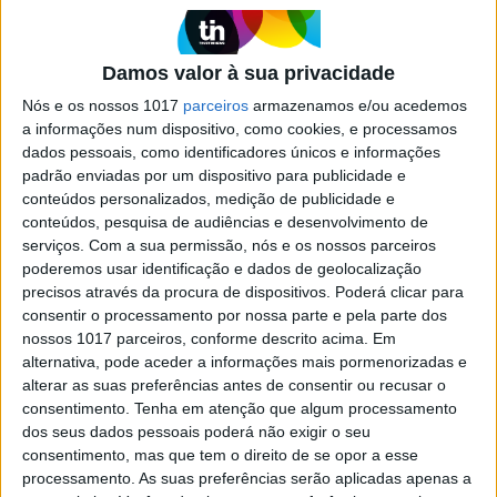
EXAME de dezembro: E os mais
ricos de Portugal são…
Os destaques da edição 452 da EXAME, que já
Damos valor à sua privacidade
está nas bancas.
Nós e os nossos 1017
parceiros
armazenamos e/ou acedemos
a informações num dispositivo, como cookies, e processamos
dados pessoais, como identificadores únicos e informações
padrão enviadas por um dispositivo para publicidade e
conteúdos personalizados, medição de publicidade e
conteúdos, pesquisa de audiências e desenvolvimento de
serviços.
Com a sua permissão, nós e os nossos parceiros
poderemos usar identificação e dados de geolocalização
precisos através da procura de dispositivos. Poderá clicar para
consentir o processamento por nossa parte e pela parte dos
nossos 1017 parceiros, conforme descrito acima. Em
alternativa, pode aceder a informações mais pormenorizadas e
alterar as suas preferências antes de consentir ou recusar o
ECONOMIA
EXCLUSIVO
consentimento.
Tenha em atenção que algum processamento
dos seus dados pessoais poderá não exigir o seu
No rasto da riqueza oculta: Os
consentimento, mas que tem o direito de se opor a esse
truques e os esquemas para
processamento. As suas preferências serão aplicadas apenas a
esconder as fortunas