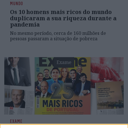
MUNDO
Os 10 homens mais ricos do mundo
duplicaram a sua riqueza durante a
pandemia
No mesmo período, cerca de 160 milhões de
pessoas passaram a situação de pobreza
Exame
EXAME