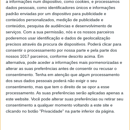
a informações num dispositivo, como cookies, e processamos
pastelaria francesa feita a preceito, tudo é bom
na Lully, a nova padaria artesanal do Beato, que
dados pessoais, como identificadores únicos e informações
está em expansão por Lisboa
padrão enviadas por um dispositivo para publicidade e
conteúdos personalizados, medição de publicidade e
conteúdos, pesquisa de audiências e desenvolvimento de
serviços.
Com a sua permissão, nós e os nossos parceiros
Prima
poderemos usar identificação e dados de geolocalização
precisos através da procura de dispositivos. Poderá clicar para
consentir o processamento por nossa parte e pela parte dos
nossos 1017 parceiros, conforme descrito acima. Em
alternativa, pode aceder a informações mais pormenorizadas e
alterar as suas preferências antes de consentir ou recusar o
consentimento.
Tenha em atenção que algum processamento
dos seus dados pessoais poderá não exigir o seu
consentimento, mas que tem o direito de se opor a esse
processamento. As suas preferências serão aplicadas apenas a
A NOSSA PRIMA
este website. Você pode alterar suas preferências ou retirar seu
Queijaria do Monte: montra de
consentimento a qualquer momento voltando a este site e
queijos extraordinários (agora) em
clicando no botão "Privacidade" na parte inferior da página.
Alvalade
Do Estoril para Alvalade, a Queijaria do Monte