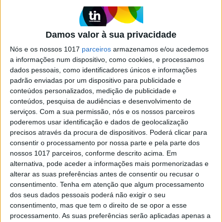
PSD vence eleições regionais na
Madeira, mas falha maioria. JPP é o
outro "grande vencedor da noite"
Damos valor à sua privacidade
Miguel Albuquerque vence as eleições, mas vai
ter de chegar a consensos para encontrar uma
Nós e os nossos 1017
parceiros
armazenamos e/ou acedemos
solução de governo estável. Em cima da mesa,
a informações num dispositivo, como cookies, e processamos
estão conversas com JPP, CDS e Chega. PS de
dados pessoais, como identificadores únicos e informações
Paulo Cafôfo sofre pesada derrota
padrão enviadas por um dispositivo para publicidade e
conteúdos personalizados, medição de publicidade e
conteúdos, pesquisa de audiências e desenvolvimento de
serviços.
Com a sua permissão, nós e os nossos parceiros
poderemos usar identificação e dados de geolocalização
precisos através da procura de dispositivos. Poderá clicar para
consentir o processamento por nossa parte e pela parte dos
nossos 1017 parceiros, conforme descrito acima. Em
alternativa, pode aceder a informações mais pormenorizadas e
alterar as suas preferências antes de consentir ou recusar o
consentimento.
Tenha em atenção que algum processamento
dos seus dados pessoais poderá não exigir o seu
consentimento, mas que tem o direito de se opor a esse
processamento. As suas preferências serão aplicadas apenas a
POLÍTICA
EXCLUSIVO