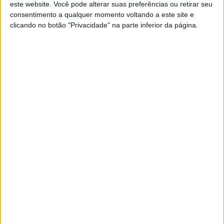
este website. Você pode alterar suas preferências ou retirar seu
Eleições regionais: O bailinho da
consentimento a qualquer momento voltando a este site e
Madeira só se dança (pelo menos) a
clicando no botão "Privacidade" na parte inferior da página.
dois
As polémicas em torno de Albuquerque levam o
PS de Cafôfo a crer terem chegado ao fim 48 anos
de domínio do PSD na Madeira. JPP e Chega
posicionam-se como parceiros para a dança da
governação. CDS-PP e PAN tentam manter-se no
palco