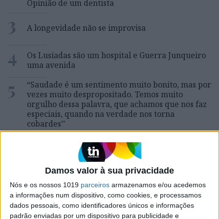
Opinião de um dentista
3
A longevidade não se improvisa
4
Os Lusíadas são um hospital e Guerra Junqueiro
uma avenida
5
“Saudade é um sentimento muito bonito, mas por
vezes muito despropositado. Temos muito
orgulho dessa palavra, que achamos que nos faz
especiais, quando na verdade nos torna
cobardes’’
6
4 de agosto de 1578. D. Sebastião, Ceuta: a vida
complexa dos símbolos
7
Damos valor à sua privacidade
Celebridades que viram os seus vídeos íntimos na
Internet
Nós e os nossos 1019
parceiros
armazenamos e/ou acedemos
a informações num dispositivo, como cookies, e processamos
8
dados pessoais, como identificadores únicos e informações
Os dois primeiros presidentes da Gulbenkian
padrão enviadas por um dispositivo para publicidade e