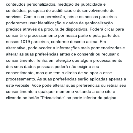
conteúdos personalizados, medição de publicidade e
9
conteúdos, pesquisa de audiências e desenvolvimento de
Covas do Barroso: A luta por um modo de vida
serviços.
Com a sua permissão, nós e os nossos parceiros
poderemos usar identificação e dados de geolocalização
10
precisos através da procura de dispositivos. Poderá clicar para
Edição 1744
consentir o processamento por nossa parte e pela parte dos
nossos 1019 parceiros, conforme descrito acima. Em
alternativa, pode aceder a informações mais pormenorizadas e
alterar as suas preferências antes de consentir ou recusar o
consentimento.
Tenha em atenção que algum processamento
MAIS NA VISÃO
dos seus dados pessoais poderá não exigir o seu
consentimento, mas que tem o direito de se opor a esse
processamento. As suas preferências serão aplicadas apenas a
este website. Você pode alterar suas preferências ou retirar seu
consentimento a qualquer momento voltando a este site e
clicando no botão "Privacidade" na parte inferior da página.