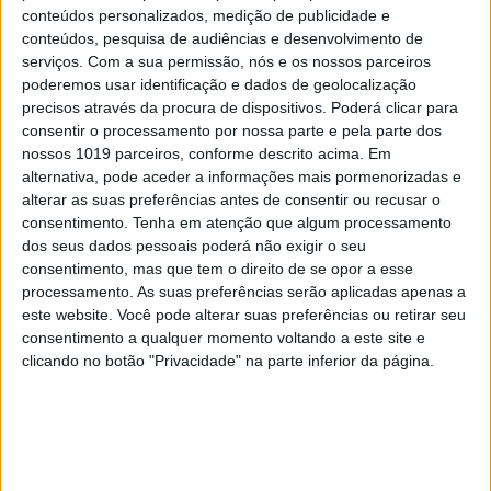
conteúdos personalizados, medição de publicidade e
precioso. Penso que partilhas comigo esta
conteúdos, pesquisa de audiências e desenvolvimento de
urgência de a aproveitarmos o melhor que
serviços.
Com a sua permissão, nós e os nossos parceiros
poderemos usar identificação e dados de geolocalização
pudermos.
precisos através da procura de dispositivos. Poderá clicar para
consentir o processamento por nossa parte e pela parte dos
Recordo-me agora também do tema de Fernando
nossos 1019 parceiros, conforme descrito acima. Em
Lopes-Graça,
Acorda
i:
alternativa, pode aceder a informações mais pormenorizadas e
alterar as suas preferências antes de consentir ou recusar o
“Acordai
consentimento.
Tenha em atenção que algum processamento
acordai
dos seus dados pessoais poderá não exigir o seu
consentimento, mas que tem o direito de se opor a esse
homens que dormis
processamento. As suas preferências serão aplicadas apenas a
a embalar a dor
este website. Você pode alterar suas preferências ou retirar seu
dos silêncios vis
consentimento a qualquer momento voltando a este site e
clicando no botão "Privacidade" na parte inferior da página.
vinde no clamor
das almas viris
arrancar a flor
que dorme na raiz.”