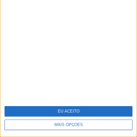
Sozinha ou acompanhada, estas 10
apps vão apimentar a sua vida
sexual
EU ACEITO
MAIS OPÇÕES