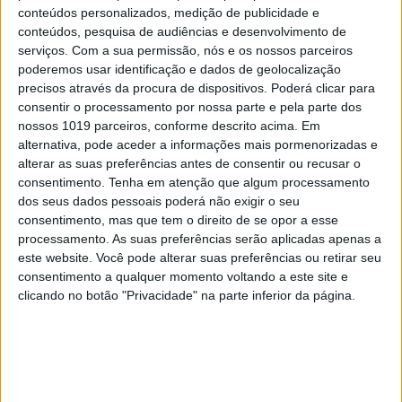
a progressão das fases S e M são controlados de
conteúdos personalizados, medição de publicidade e
forma a que que ocorram na sequência correcta a
conteúdos, pesquisa de audiências e desenvolvimento de
serviços.
Com a sua permissão, nós e os nossos parceiros
cada ciclo celular, têm pontos de verificação e de
poderemos usar identificação e dados de geolocalização
correção para erros e estão coordenadas com o
precisos através da procura de dispositivos. Poderá clicar para
crescimento das células”. Se existirem problemas
consentir o processamento por nossa parte e pela parte dos
nossos 1019 parceiros, conforme descrito acima. Em
em algum destes pontos, a célula pára o ciclo no
alternativa, pode aceder a informações mais pormenorizadas e
ponto de verificação que antecede a fase seguinte.
alterar as suas preferências antes de consentir ou recusar o
consentimento.
Tenha em atenção que algum processamento
dos seus dados pessoais poderá não exigir o seu
Ora o que tem tudo isto a ver com as leveduras, e
consentimento, mas que tem o direito de se opor a esse
com o cancro?
processamento. As suas preferências serão aplicadas apenas a
este website. Você pode alterar suas preferências ou retirar seu
No final dos anos 70 do Século XX, Lee Hartwell,
consentimento a qualquer momento voltando a este site e
clicando no botão "Privacidade" na parte inferior da página.
com
s.cerevisae
, utilizou uma forma engenhosa de
identificar mutantes para proteínas que regulam o
ciclo celular: identificou e isolou mutantes
sensíveis a temperaturas nas quais não