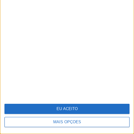
Exterior com a Nova Coleção JYSK
Guia de essenciais de viagem para a
sua pele
EU ACEITO
MAIS OPÇÕES