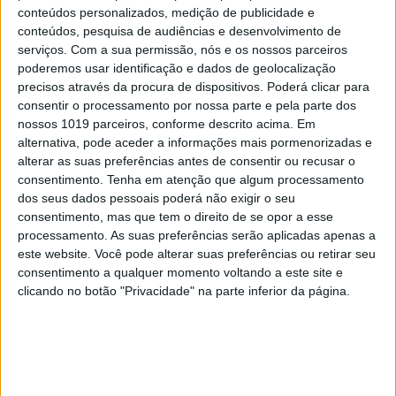
conteúdos personalizados, medição de publicidade e
conteúdos, pesquisa de audiências e desenvolvimento de
serviços.
Com a sua permissão, nós e os nossos parceiros
OPINIÃO
poderemos usar identificação e dados de geolocalização
Carta aberta: Hospitais para as
precisos através da procura de dispositivos. Poderá clicar para
consentir o processamento por nossa parte e pela parte dos
Misericórdias: pragmatismo ou
nossos 1019 parceiros, conforme descrito acima. Em
obsessão ideológica?
alternativa, pode aceder a informações mais pormenorizadas e
alterar as suas preferências antes de consentir ou recusar o
consentimento.
Tenha em atenção que algum processamento
dos seus dados pessoais poderá não exigir o seu
consentimento, mas que tem o direito de se opor a esse
processamento. As suas preferências serão aplicadas apenas a
este website. Você pode alterar suas preferências ou retirar seu
consentimento a qualquer momento voltando a este site e
clicando no botão "Privacidade" na parte inferior da página.
CULTURA
EXCLUSIVO