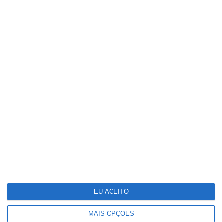
TERMOS E CONDIÇÕES DE UTILIZAÇÃO
POLÍTICA DE PRIVACIDADDE
POLÍTICA DE COOKIES
Copyright © Trust in News. Todos os direitos reservados.
EU ACEITO
MAIS OPÇÕES