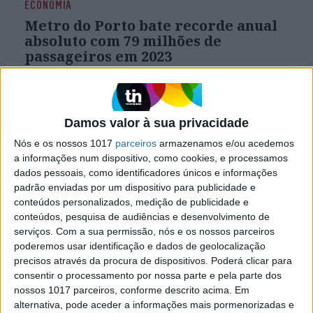
ECONOMIA
Metro do Porto bate recorde anual
absoluto com 79 milhões de
passageiros em 2023
A Metro do Porto bateu, em 2023, o recorde
absoluto de passageiros transportados num ano,
atingindo os 79 milhões, tornando-se, segundo a
empresa, "o maior operador de transporte
Damos valor à sua privacidade
público" da Área Metropolitana do Porto
Nós e os nossos 1017
parceiros
armazenamos e/ou acedemos
a informações num dispositivo, como cookies, e processamos
dados pessoais, como identificadores únicos e informações
padrão enviadas por um dispositivo para publicidade e
conteúdos personalizados, medição de publicidade e
conteúdos, pesquisa de audiências e desenvolvimento de
serviços.
Com a sua permissão, nós e os nossos parceiros
poderemos usar identificação e dados de geolocalização
precisos através da procura de dispositivos. Poderá clicar para
consentir o processamento por nossa parte e pela parte dos
nossos 1017 parceiros, conforme descrito acima. Em
alternativa, pode aceder a informações mais pormenorizadas e