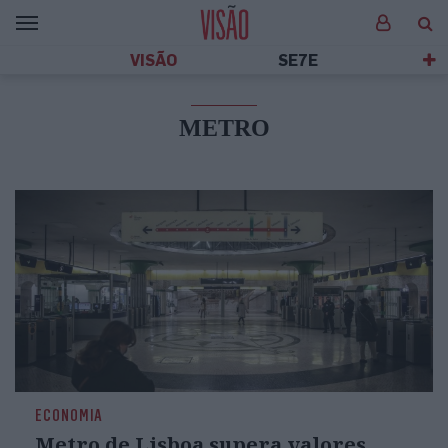
VISÃO
SE7E
METRO
ECONOMIA
Metro de Lisboa supera valores