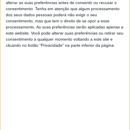
alterar as suas preferências antes de consentir ou recusar o
ECONOMIA
consentimento.
Tenha em atenção que algum processamento
dos seus dados pessoais poderá não exigir o seu
Obras do 'metrobus' do Porto entre
consentimento, mas que tem o direito de se opor a esse
avenidas da Boavista e Marechal
processamento. As suas preferências serão aplicadas apenas a
duram até ao verão
este website. Você pode alterar suas preferências ou retirar seu
As obras do 'metrobus' do Porto entre as
consentimento a qualquer momento voltando a este site e
avenidas da Boavista e Marechal Gomes da Costa
clicando no botão "Privacidade" na parte inferior da página.
arrancam já na segunda-feira, durando até ao
verão, divulgou hoje a Metro do Porto