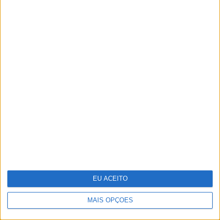
PENSAR
Cem anos depois, Giverny volta a
contar a história de Monet
EU ACEITO
MAIS OPÇÕES