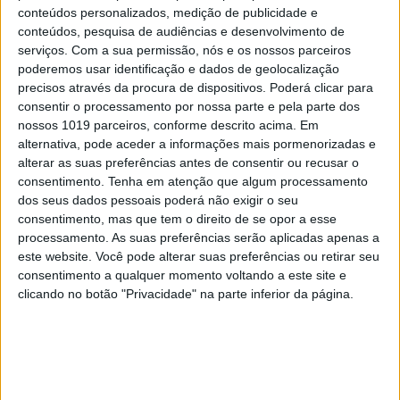
conteúdos personalizados, medição de publicidade e
Sim. Nas gerações mais jovens, continuam a existir
conteúdos, pesquisa de audiências e desenvolvimento de
fortes expetativas ligadas à aparência. Basta ver o
serviços.
Com a sua permissão, nós e os nossos parceiros
poderemos usar identificação e dados de geolocalização
tempo que passam no YouTube ou no TikTok, a
precisos através da procura de dispositivos. Poderá clicar para
fazer ou a visualizar tutoriais sobre maquilhagem,
consentir o processamento por nossa parte e pela parte dos
a fim de se parecerem com figuras que tomam
nossos 1019 parceiros, conforme descrito acima. Em
alternativa, pode aceder a informações mais pormenorizadas e
como modelos, ou o estilo rígido das poses e
alterar as suas preferências antes de consentir ou recusar o
expressões nas selfies que publicam. As redes
consentimento.
Tenha em atenção que algum processamento
sociais, que seriam uma via para abrir horizontes
dos seus dados pessoais poderá não exigir o seu
consentimento, mas que tem o direito de se opor a esse
e partilhar uma gama de experiências e formas de
processamento. As suas preferências serão aplicadas apenas a
estar, parecem ter o efeito oposto.
este website. Você pode alterar suas preferências ou retirar seu
consentimento a qualquer momento voltando a este site e
Estamos mais obcecados em corresponder a
clicando no botão "Privacidade" na parte inferior da página.
um ideal ou norma do que no passad
o?
Hoje, questionam-se as expetativas sobre o que é
isso de ser normal, mas menos do que entre 1950 e
1970. Na minha investigação constatei que houve