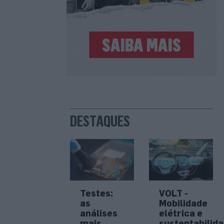
DESTAQUES
Testes:
VOLT -
as
Mobilidade
análises
elétrica e
mais
sustentabilid