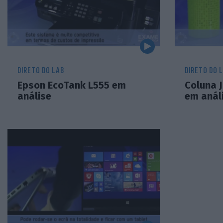
DIRETO DO LAB
DIRETO DO 
Epson EcoTank L555 em
Coluna 
análise
em anál