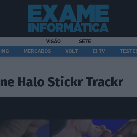
VISÃO
SE7E
ING
MERCADOS
VOLT
EI TV
TESTE
ne Halo Stickr Trackr