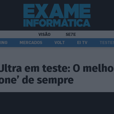
VISÃO
SE7E
ING
MERCADOS
VOLT
EI TV
TESTE
Ultra em teste: O melho
one’ de sempre