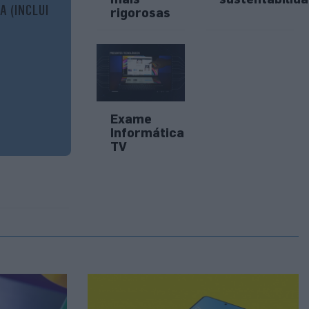
A (INCLUI
rigorosas
Exame
Informática
TV