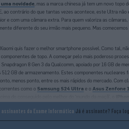
a uma novidade
, mas a marca chinesa já tem um novo topo d
 E, ao contrário do que tantas vezes acontece, este Ultra nã
ior e com uma câmara extra. Para quem valoriza as câmaras, 
vamente diferente do seu irmão mais pequeno. Mas comecemos
Xiaomi quis fazer o melhor smartphone possível. Como tal, nã
ze componentes de topo. A começar pelo mais poderoso proce
 Snapdragon 8 Gen 3 da Qualcomm, apoiado por 16 GB de m
sos 512 GB de armazenamento. Estes componentes nucleares
 ponto, menos ponto, entre os mais rápidos do mercado. Com cl
ncorrentes como o
Samsung S24 Ultra
e o
Asus Zenfone 1
acima do conseguido pelo melhor do ‘mundo da maçã’, o
iPhon
a assinantes da Exame Informática
Já é assinante?
Faça lo