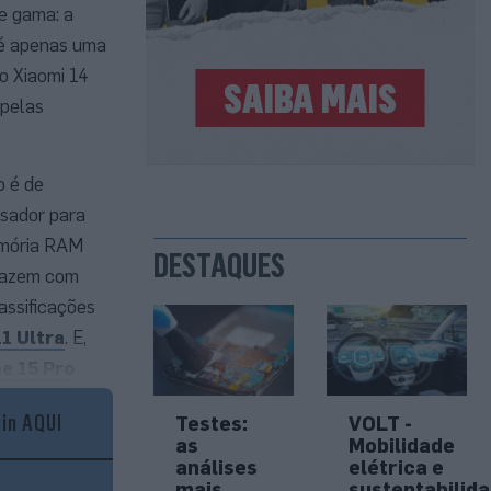
e gama: a
o é apenas uma
o Xiaomi 14
 pelas
o é de
ssador para
emória RAM
DESTAQUES
 fazem com
assificações
1 Ultra
. E,
e 15 Pro
gin AQUI
Testes:
VOLT -
as
Mobilidade
análises
elétrica e
mais
sustentabilid