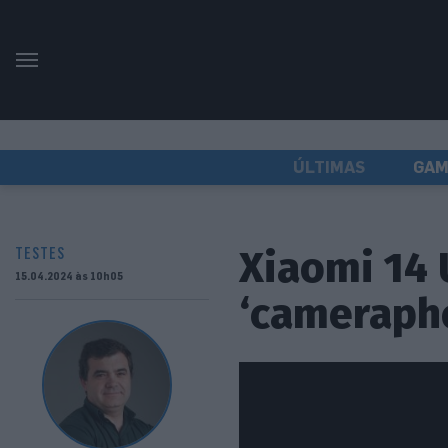
ÚLTIMAS
GAM
Xiaomi 14 
TESTES
15.04.2024 às 10h05
‘cameraph