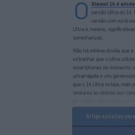
O
Xiaomi 14 é aind
versão Ultra do 14.
versão com ecrã ma
Ultra é, mesmo, significati
semelhanças.
Não há mínima dúvida que a 
estranhar que o Ultra utili
smartphones do momento, o
ultrarrápida e uns genero
que o 14 Ultra esteja, mais
similares às obtidas por co
na maioria dos testes, bem 
Max
.
Artigo exclusivo par