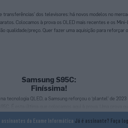
e transferências’ dos televisores: há novos modelos no merca
baratos. Colocamos à prova os OLED mais recentes e os Mini
o qualidade/preço. Quer fazer uma aquisição para reforçar o 
Samsung S95C
:
Finíssima!
na tecnologia QLED, a Samsung reforçou o ‘plantel’ de 2023
95C. É esta última que colocamos aqui à prova. Uma prova 
montar e instalar a televisão. É que a S95C impressiona pel
a assinantes da Exame Informática
Já é assinante?
Faça lo
 pela espessura extremamente reduzida. É, numa palavra, finí