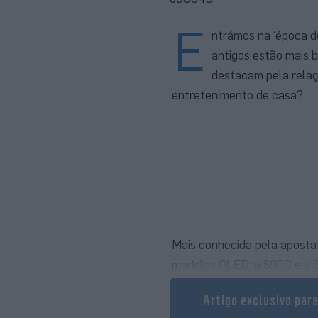
E
ntrámos na ‘época d
antigos estão mais 
destacam pela relaçã
entretenimento de casa?
Mais conhecida pela aposta 
modelos OLED: a S90C e a S
bem assim que começamos a 
Artigo exclusivo par
praticamente inexistentes e