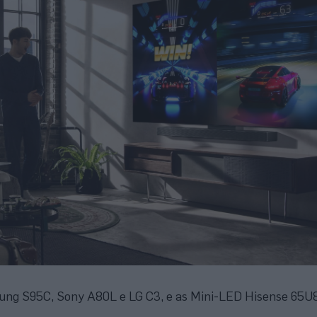
ng S95C, Sony A80L e LG C3, e as Mini-LED Hisense 65