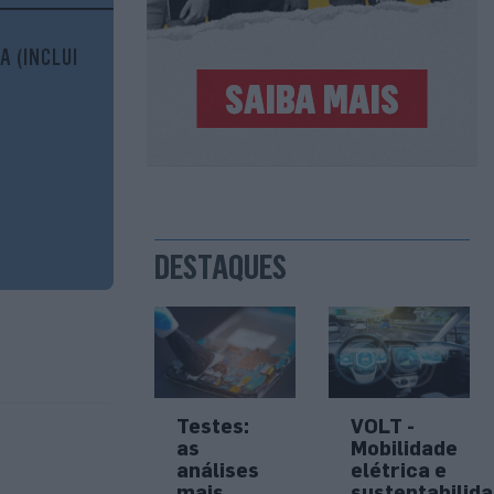
A (INCLUI
DESTAQUES
Testes:
VOLT -
as
Mobilidade
análises
elétrica e
mais
sustentabilid