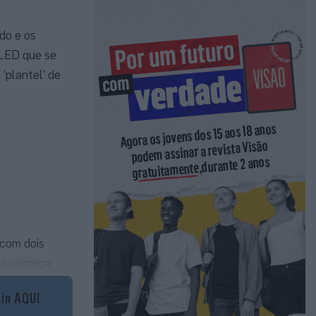
do e os
-LED que se
‘plantel’ de
 com dois
que começa
as molduras
gin AQUI
ssima.