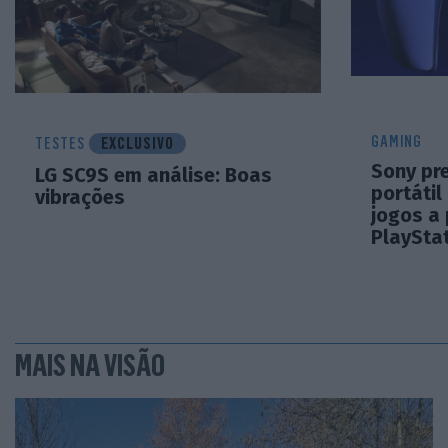
GAMING
TESTES
EXCLUSIVO
Sony pr
LG SC9S em análise: Boas
portátil
vibrações
jogos a 
PlayStat
MAIS NA VISÃO