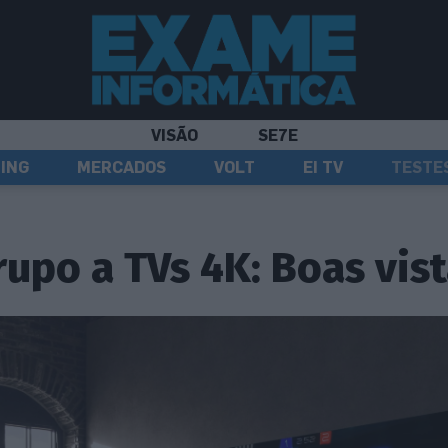
VISÃO
SE7E
ING
MERCADOS
VOLT
EI TV
TESTE
rupo a TVs 4K: Boas vist