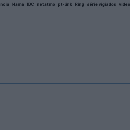
ância
Hama
IDC
netatmo
pt-link
Ring
série vigiados
video