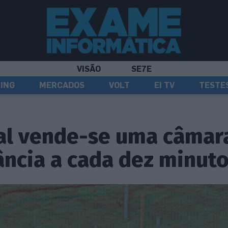
VISÃO
SE7E
ING
MERCADOS
VOLT
EI TV
TESTE
al vende-se uma câmar
ância a cada dez minut