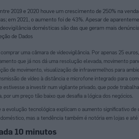
entre 2019 e 2020 houve um crescimento de 250% na vend
icas; em 2021, o aumento foi de 43%. Apesar de aparentem
ideovigilância domésticas são das que geram mais denúncia
eção de Dados
 comprar uma câmara de videovigilância. Por apenas 25 euros,
amento que já nos dá uma resolução elevada, movimento pan
ção de movimento, visualização de infravermelhos para ambie
nsmissão de vídeo à distância e microfone integrado para co
e estivesse a investir num vigilante privado, que pode trabalh
a, por um preço tão baixo que desafia a lógica dos negócios.
e a evolução tecnológica explicam o aumento significativo de
 doméstico, mas a tendência também é notória em lojas e até 
ada 10 minutos