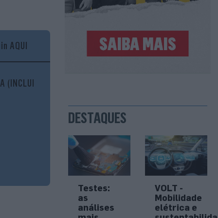
gin AQUI
A (INCLUI
DESTAQUES
Testes:
VOLT -
as
Mobilidade
análises
elétrica e
mais
sustentabilid