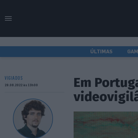
ÚLTIMAS
GAM
Em Portug
VIGIADOS
29.08.2022 às 13h00
videovigil