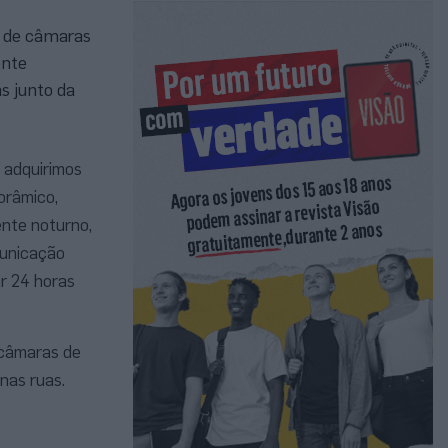
a de câmaras
ente
s junto da
 adquirimos
orâmico,
nte noturno,
municação
ar 24 horas
 câmaras de
nas ruas.