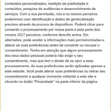
elas não existem. Quer queiram, quer não, a história
conteúdos personalizados, medição de publicidade e
mostra-nos que a tecnologia não é boa nem má, mas vai
conteúdos, pesquisa de audiências e desenvolvimento de
serviços.
Com a sua permissão, nós e os nossos parceiros
ser usada para o mal. E portanto este é um princípio com
poderemos usar identificação e dados de geolocalização
o qual devem ser tomadas as decisões, incluindo as
precisos através da procura de dispositivos. Poderá clicar para
políticas.
consentir o processamento por nossa parte e pela parte dos
nossos 1017 parceiros, conforme descrito acima. Em
alternativa, pode aceder a informações mais pormenorizadas e
Sei bem que o equilíbrio entre segurança, privacidade e
alterar as suas preferências antes de consentir ou recusar o
proteção é dos mais difíceis de alcançar, sobretudo num
consentimento.
Tenha em atenção que algum processamento
mundo cada vez mais tecnológico. Mas por isso mesmo é
dos seus dados pessoais poderá não exigir o seu
consentimento, mas que tem o direito de se opor a esse
importante fazer a discussão de forma aberta, mais
processamento. As suas preferências serão aplicadas apenas a
alargada e com diferentes pontos de vista. Veja-se um
este website. Você pode alterar suas preferências ou retirar seu
exemplo, arrogante na minha opinião, recente, de quem
consentimento a qualquer momento voltando a este site e
clicando no botão "Privacidade" na parte inferior da página.
decidiu não fazê-lo: a Apple a propósito da tecnologia
para detetar pornografia infantil nos smartphones.
Tudo certo com a finalidade que a Apple queria dar ao
sistema. Mas tudo errado na forma como abordou a