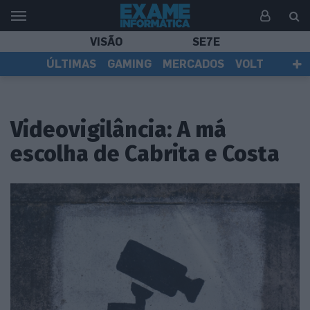
VISÃO
SE7E
ÚLTIMAS
GAMING
MERCADOS
VOLT
EI TV
TESTES
ASSINANTES
Videovigilância: A má
escolha de Cabrita e Costa