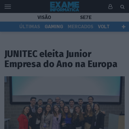
VISÃO
SE7E
ÚLTIMAS
GAMING
MERCADOS
VOLT
EI TV
TESTES
ASSINANTES
JUNITEC eleita Junior
Empresa do Ano na Europa