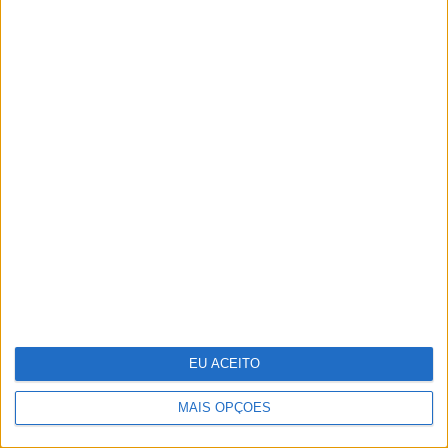
Um século de propaganda na VISÃO
História
Festas, feiras e romarias de Portugal: 15
sugestões para celebrar a cultura
popular
EU ACEITO
MAIS OPÇÕES