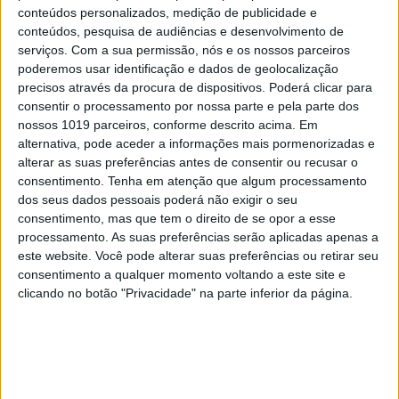
conteúdos personalizados, medição de publicidade e
conteúdos, pesquisa de audiências e desenvolvimento de
OPINIÃO
serviços.
Com a sua permissão, nós e os nossos parceiros
Spoofing: Quando o número do banco
poderemos usar identificação e dados de geolocalização
precisos através da procura de dispositivos. Poderá clicar para
mente
consentir o processamento por nossa parte e pela parte dos
nossos 1019 parceiros, conforme descrito acima. Em
alternativa, pode aceder a informações mais pormenorizadas e
alterar as suas preferências antes de consentir ou recusar o
consentimento.
Tenha em atenção que algum processamento
dos seus dados pessoais poderá não exigir o seu
consentimento, mas que tem o direito de se opor a esse
processamento. As suas preferências serão aplicadas apenas a
este website. Você pode alterar suas preferências ou retirar seu
consentimento a qualquer momento voltando a este site e
clicando no botão "Privacidade" na parte inferior da página.
OPINIÃO
Abdominais "tradicionais" ou prancha? A
explicação de um professor de