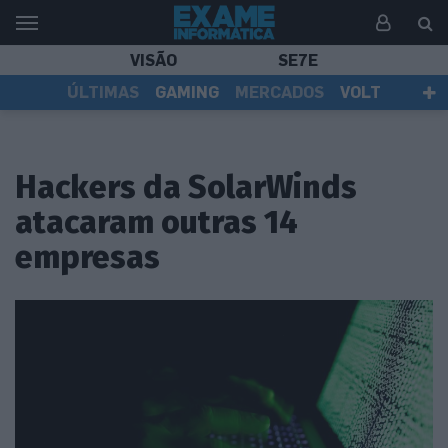
VISÃO
SE7E
ÚLTIMAS
GAMING
MERCADOS
VOLT
EI TV
TESTES
ASSINANTES
Hackers da SolarWinds
atacaram outras 14
empresas