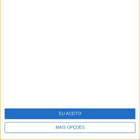
E se os refugiados do clima formos nós?
EU ACEITO
MAIS OPÇÕES