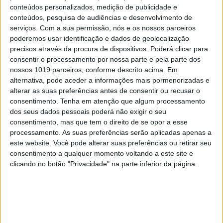
conteúdos personalizados, medição de publicidade e
conteúdos, pesquisa de audiências e desenvolvimento de
serviços.
Com a sua permissão, nós e os nossos parceiros
poderemos usar identificação e dados de geolocalização
precisos através da procura de dispositivos. Poderá clicar para
consentir o processamento por nossa parte e pela parte dos
nossos 1019 parceiros, conforme descrito acima. Em
alternativa, pode aceder a informações mais pormenorizadas e
alterar as suas preferências antes de consentir ou recusar o
MERCADOS
consentimento.
Tenha em atenção que algum processamento
EUA oferecem criptomoedas na dark
dos seus dados pessoais poderá não exigir o seu
consentimento, mas que tem o direito de se opor a esse
web a quem tiver informações sobre
processamento. As suas preferências serão aplicadas apenas a
hackers
este website. Você pode alterar suas preferências ou retirar seu
consentimento a qualquer momento voltando a este site e
clicando no botão "Privacidade" na parte inferior da página.
CAPA DA EDIÇÃO