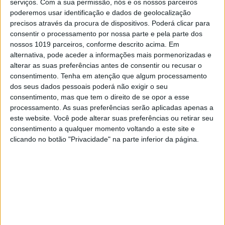
serviços.
Com a sua permissão, nós e os nossos parceiros
pelos hackers da SolarWinds
poderemos usar identificação e dados de geolocalização
Empresa especializada em cibersegurança diz
precisos através da procura de dispositivos. Poderá clicar para
que os danos foram mínimos e que os atacantes
consentir o processamento por nossa parte e pela parte dos
tiveram apenas acesso a alguns emails internos
nossos 1019 parceiros, conforme descrito acima. Em
alternativa, pode aceder a informações mais pormenorizadas e
alterar as suas preferências antes de consentir ou recusar o
consentimento.
Tenha em atenção que algum processamento
Exame Informática
dos seus dados pessoais poderá não exigir o seu
consentimento, mas que tem o direito de se opor a esse
processamento. As suas preferências serão aplicadas apenas a
este website. Você pode alterar suas preferências ou retirar seu
consentimento a qualquer momento voltando a este site e
clicando no botão "Privacidade" na parte inferior da página.
EXAME INFORMÁTICA
Microsoft: hackers russos tiveram
acesso a mais código do que se