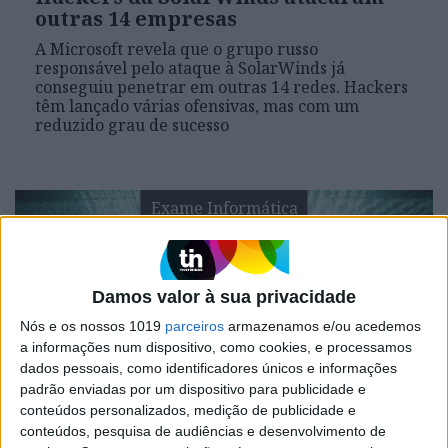
outras 14 empresas
A Microsoft revela que o grupo russo
responsável pelo ataque à SolarWinds já
conseguiu penetrar em outras 14 redes. Hackers
têm lançado várias ofensivas, mas com um
reduzido grau de sucesso
Exame Informática
Damos valor à sua privacidade
Nós e os nossos 1019
parceiros
armazenamos e/ou acedemos
a informações num dispositivo, como cookies, e processamos
dados pessoais, como identificadores únicos e informações
padrão enviadas por um dispositivo para publicidade e
conteúdos personalizados, medição de publicidade e
EXAME INFORMÁTICA
conteúdos, pesquisa de audiências e desenvolvimento de
Malwarebytes também foi atacada