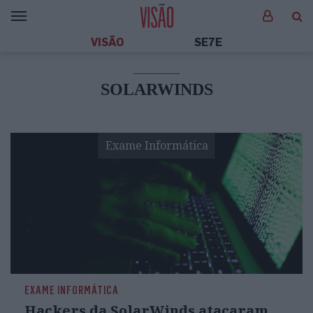
VISÃO
SE7E
SOLARWINDS
Exame Informática
EXAME INFORMÁTICA
Hackers da SolarWinds atacaram