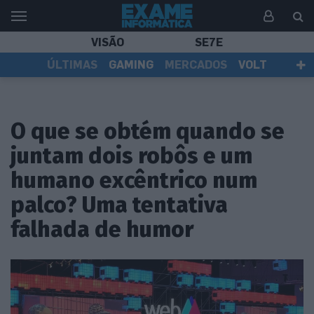
VISÃO
SE7E
ÚLTIMAS
GAMING
MERCADOS
VOLT
EI TV
TESTES
ASSINANTES
O que se obtém quando se
juntam dois robôs e um
humano excêntrico num
palco? Uma tentativa
falhada de humor