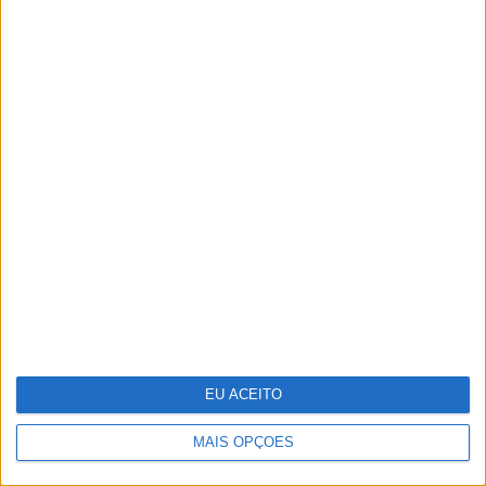
E se os refugiados do clima formos nós?
EU ACEITO
MAIS OPÇÕES