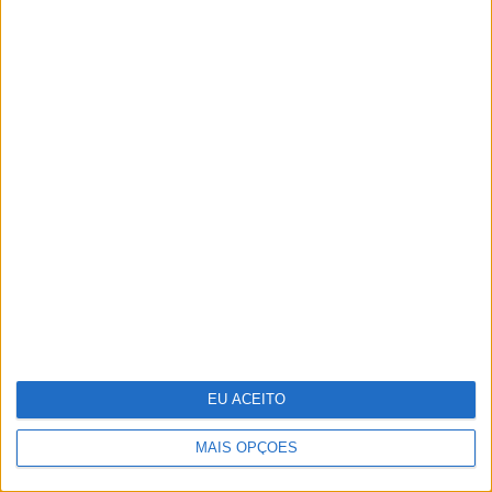
Ralis de regularidade: das apps
gratuitas às sondas, conheça a
tecnologia que pode usar para ser
competitivo
EU ACEITO
MAIS OPÇÕES