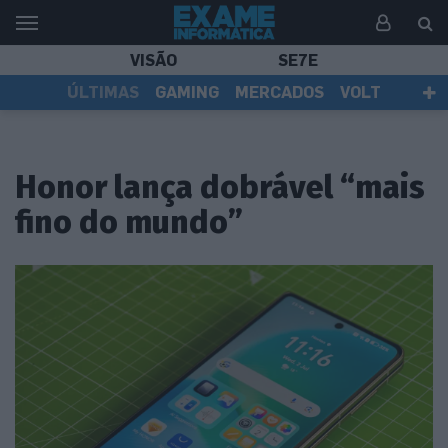
VISÃO
SE7E
ÚLTIMAS
GAMING
MERCADOS
VOLT
EI TV
TESTES
ASSINANTES
Honor lança dobrável “mais
fino do mundo”