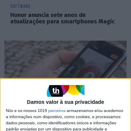
SOFTWARE
Honor anuncia sete anos de
atualizações para smartphones Magic
Damos valor à sua privacidade
EI TV
Nós e os nossos 1019
parceiros
armazenamos e/ou acedemos
Honor Magic7 Pro em teste: Um topo de
a informações num dispositivo, como cookies, e processamos
gama com muitas funções de IA
dados pessoais, como identificadores únicos e informações
padrão enviadas por um dispositivo para publicidade e