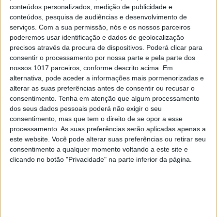
conteúdos personalizados, medição de publicidade e
VOLT
conteúdos, pesquisa de audiências e desenvolvimento de
serviços.
Com a sua permissão, nós e os nossos parceiros
Novas baterias podem garantir até mais
poderemos usar identificação e dados de geolocalização
20% de autonomia em veículos elétricos
precisos através da procura de dispositivos. Poderá clicar para
consentir o processamento por nossa parte e pela parte dos
nossos 1017 parceiros, conforme descrito acima. Em
alternativa, pode aceder a informações mais pormenorizadas e
alterar as suas preferências antes de consentir ou recusar o
consentimento.
Tenha em atenção que algum processamento
dos seus dados pessoais poderá não exigir o seu
consentimento, mas que tem o direito de se opor a esse
processamento. As suas preferências serão aplicadas apenas a
este website. Você pode alterar suas preferências ou retirar seu
consentimento a qualquer momento voltando a este site e
clicando no botão "Privacidade" na parte inferior da página.
ECONOMIA
EXCLUSIVO
A megafábrica de baterias que Portugal
vai receber e que vai criar 1800 postos