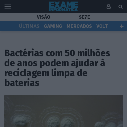
VISÃO
SE7E
ÚLTIMAS
GAMING
MERCADOS
VOLT
EI TV
TESTES
ASSINANTES
Bactérias com 50 milhões
de anos podem ajudar à
reciclagem limpa de
baterias