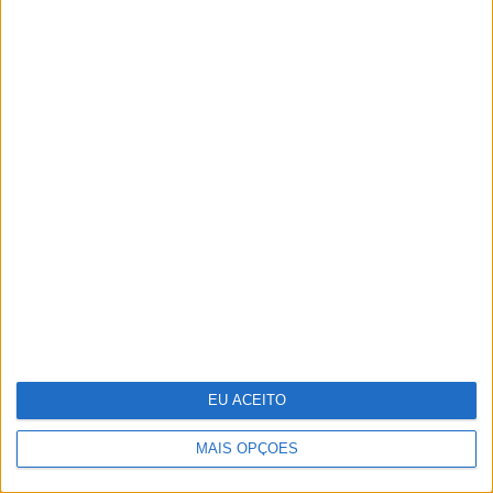
Os “looks” dos famosos na passadeira
vermelha dos Globos de Ouro
EU ACEITO
MAIS OPÇÕES