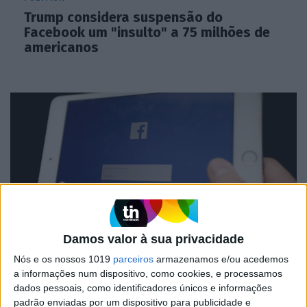
Trump considera suspensão do
Facebook um "insulto" a 75 milhões de
americanos
Damos valor à sua privacidade
MUNDO
Nós e os nossos 1019
parceiros
armazenamos e/ou acedemos
Bruxelas ameaça Facebook com multa
a informações num dispositivo, como cookies, e processamos
por abuso de posição dominante nos
dados pessoais, como identificadores únicos e informações
anúncios 'online'
padrão enviadas por um dispositivo para publicidade e