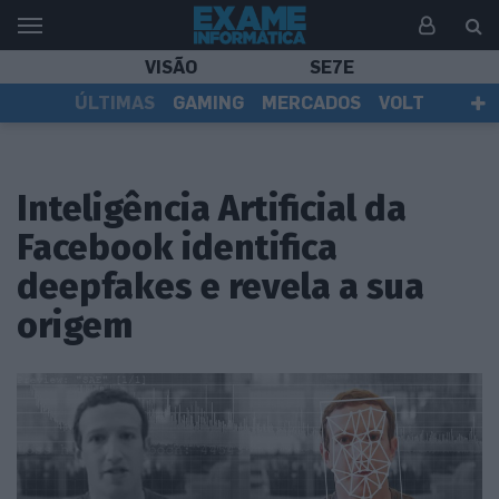
VISÃO
SE7E
ÚLTIMAS
GAMING
MERCADOS
VOLT
EI TV
TESTES
ASSINANTES
Inteligência Artificial da
Facebook identifica
deepfakes e revela a sua
origem