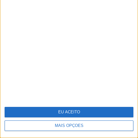
– O que se segue?
Tesla entregou menos carros no
segundo trimestre do ano
EU ACEITO
MAIS OPÇÕES