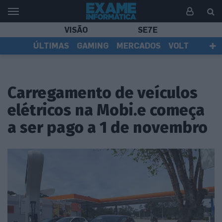
VISÃO
SE7E
ÚLTIMAS
GAMING
MERCADOS
VOLT
EI TV
TESTES
ASSINANTES
Carregamento de veículos
elétricos na Mobi.e começa
a ser pago a 1 de novembro