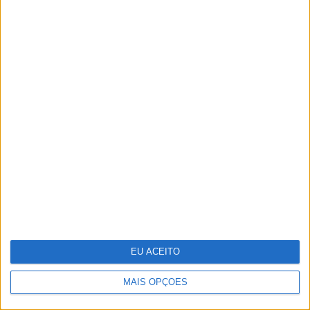
CARAS Decoração: 10 ideias para
transformar o velho em novo
EU ACEITO
MAIS OPÇÕES