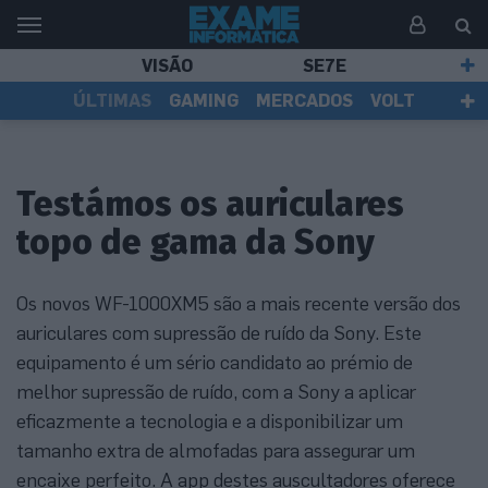
VISÃO
SE7E
ÚLTIMAS
GAMING
MERCADOS
VOLT
EI TV
TESTES
ASSINANTES
Testámos os auriculares
topo de gama da Sony
Os novos WF-1000XM5 são a mais recente versão dos
auriculares com supressão de ruído da Sony. Este
equipamento é um sério candidato ao prémio de
melhor supressão de ruído, com a Sony a aplicar
eficazmente a tecnologia e a disponibilizar um
tamanho extra de almofadas para assegurar um
encaixe perfeito. A app destes auscultadores oferece