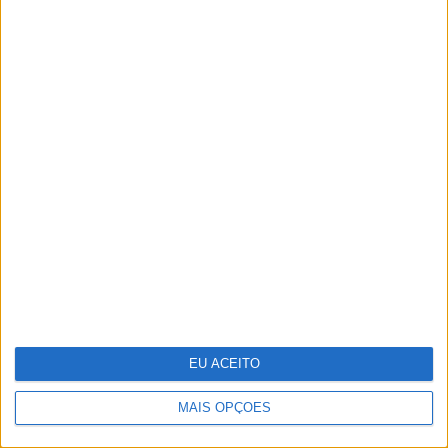
SIMBALINOS À SEXTA
Cartoon: Um Simbalino à Sexta, por
José António Fundo
MAIS ARTIGOS
MAIS NOTÍCIAS
EU ACEITO
MAIS OPÇÕES