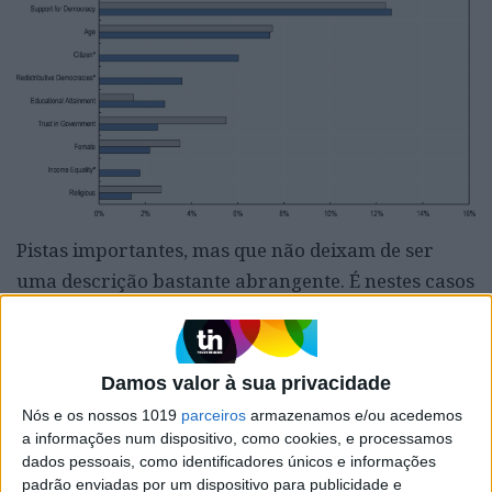
Pistas importantes, mas que não deixam de ser
uma descrição bastante abrangente. É nestes casos
que precisamos da ajuda de um especialista.
Poucas pessoas terão dedicado mais tempo a
pensar sobre este tema do que James Alm,
Damos valor à sua privacidade
professor na Universidade de Tulane.
Após anos
Nós e os nossos 1019
parceiros
armazenamos e/ou acedemos
de estudo e milhões de caracteres escritos
, Alm
a informações num dispositivo, como cookies, e processamos
dados pessoais, como identificadores únicos e informações
continua a não ser capaz de dar uma resposta
padrão enviadas por um dispositivo para publicidade e