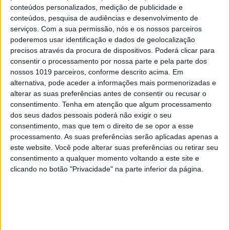
única sobre o que nos leva a dar dinheiro ao
conteúdos personalizados, medição de publicidade e
Estado.
conteúdos, pesquisa de audiências e desenvolvimento de
serviços.
Com a sua permissão, nós e os nossos parceiros
“As minhas respostas sublinham que as pessoas
poderemos usar identificação e dados de geolocalização
precisos através da procura de dispositivos. Poderá clicar para
pagam impostos por várias razões: têm medo de
consentir o processamento por nossa parte e pela parte dos
ser apanhadas e penalizadas, calculam mal as
nossos 1019 parceiros, conforme descrito acima. Em
hipóteses de serem apanhadas e penalizadas,
alternativa, pode aceder a informações mais pormenorizadas e
alterar as suas preferências antes de consentir ou recusar o
querem fazer “a coisa certa”, valorizam os bens e
consentimento.
Tenha em atenção que algum processamento
serviços pagos com os seus impostos, são
dos seus dados pessoais poderá não exigir o seu
influenciadas pelas pessoas à sua volta, etc…”,
consentimento, mas que tem o direito de se opor a esse
processamento. As suas preferências serão aplicadas apenas a
explica à VISÃO.
este website. Você pode alterar suas preferências ou retirar seu
consentimento a qualquer momento voltando a este site e
clicando no botão "Privacidade" na parte inferior da página.
Quando se fala do impacto do nível de impostos,
Alm cita o exemplo sueco. “A moral tributária – a
vontade intrínseca das pessoas para pagarem
impostos – depende de muito mais do que da
capacidade de deteção e castigo”, refere. “Coisas