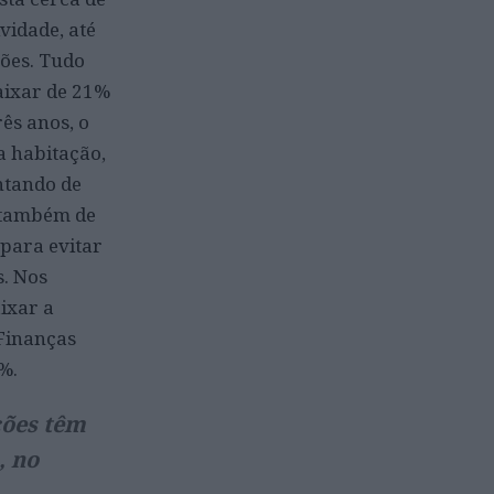
vidade, até
ões. Tudo
baixar de 21%
ês anos, o
a habitação,
ntando de
o também de
 para evitar
s. Nos
ixar a
 Finanças
%.
ções têm
, no