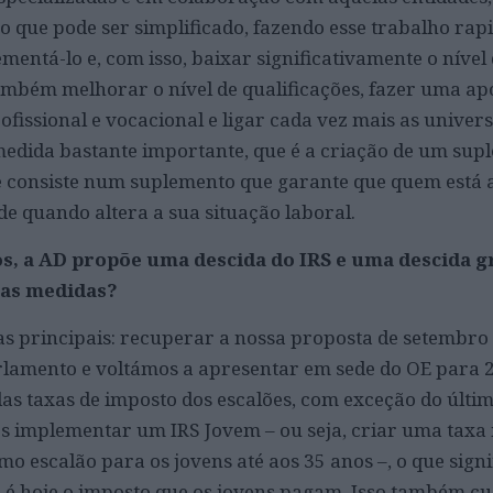
 o que pode ser simplificado, fazendo esse trabalho ra
mentá-lo e, com isso, baixar significativamente o nível
mbém melhorar o nível de qualificações, fazer uma ap
rofissional e vocacional e ligar cada vez mais as univer
edida bastante importante, que é a criação de um sup
ue consiste num suplemento que garante que quem está 
de quando altera a sua situação laboral.
s, a AD propõe uma descida do IRS e uma descida g
tas medidas?
as principais: recuperar a nossa proposta de setembro 
lamento e voltámos a apresentar em sede do OE para 2
s taxas de imposto dos escalões, com exceção do último
s implementar um IRS Jovem – ou seja, criar uma tax
o escalão para os jovens até aos 35 anos –, o que signi
 é hoje o imposto que os jovens pagam. Isso também cu