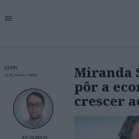
Miranda S
EXAME
01.03.2024 às 10h45
pôr a ec
crescer 
RUI BARROSO