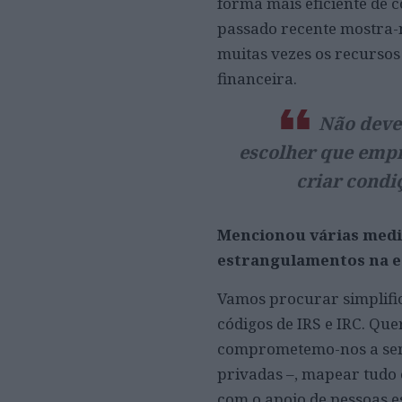
forma mais eficiente de c
passado recente mostra-
muitas vezes os recursos
financeira.
Não deve 
escolher que empr
criar condi
Mencionou várias medid
estrangulamentos na e
Vamos procurar simplific
códigos de IRS e IRC. Qu
comprometemo-nos a senta
privadas –, mapear tudo 
com o apoio de pessoas e