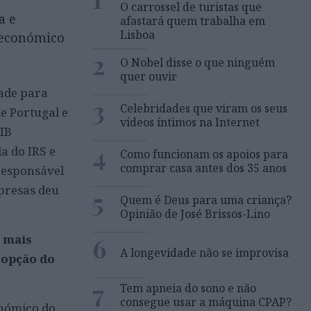
O carrossel de turistas que
a e
afastará quem trabalha em
Lisboa
a económico
2
O Nobel disse o que ninguém
quer ouvir
ade para
3
Celebridades que viram os seus
e Portugal e
vídeos íntimos na Internet
PIB
4
a do IRS e
Como funcionam os apoios para
comprar casa antes dos 35 anos
 responsável
mpresas deu
5
Quem é Deus para uma criança?
Opinião de José Brissos-Lino
6
r mais
A longevidade não se improvisa
 opção do
7
Tem apneia do sono e não
consegue usar a máquina CPAP?
onómico do