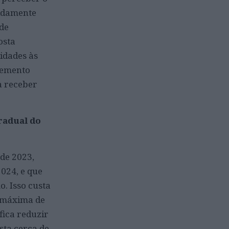
pidamente
 de
osta
sidades às
lemento
a receber
radual do
de 2023,
024, e que
. Isso custa
a máxima de
fica reduzir
sta cerca de