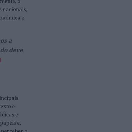
zmente, o
 nacionais,
conómica e
os a
ado deve
incipais
texto e
blicas e
papéis e,
 perceber o