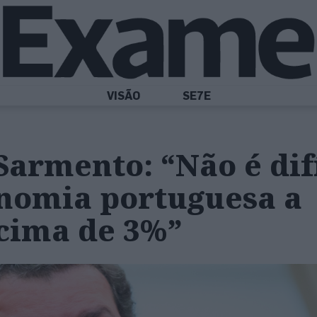
VISÃO
SE7E
armento: “Não é difí
onomia portuguesa a
acima de 3%”