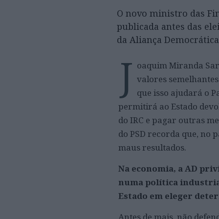
O novo ministro das Fi
publicada antes das el
da Aliança Democrática
J
oaquim Miranda Sarm
valores semelhantes
que isso ajudará o P
permitirá ao Estado devo
do IRC e pagar outras me
do PSD recorda que, no p
maus resultados.
Na economia, a AD privi
numa política industri
Estado em eleger deter
Antes de mais, não defe