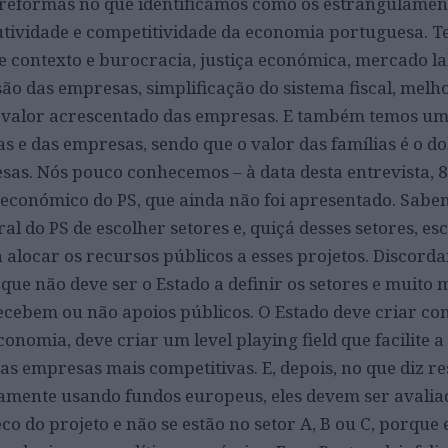
e reformas no que identificámos como os estrangulamen
ividade e competitividade da economia portuguesa. 
e contexto e burocracia, justiça económica, mercado lab
ão das empresas, simplificação do sistema fiscal, melh
 e valor acrescentado das empresas. E também temos u
ias e das empresas, sendo que o valor das famílias é o d
s. Nós pouco conhecemos – à data desta entrevista, 8
 económico do PS, que ainda não foi apresentado. Sabe
al do PS de escolher setores e, quiçá desses setores, es
alocar os recursos públicos a esses projetos. Discord
e não deve ser o Estado a definir os setores e muito 
cebem ou não apoios públicos. O Estado deve criar co
onomia, deve criar um level playing field que facilite a
as empresas mais competitivas. E, depois, no que diz re
amente usando fundos europeus, eles devem ser avali
co do projeto e não se estão no setor A, B ou C, porque 