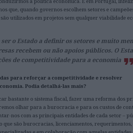
onduzirmos a política económica. E em Portugal, infeli
nos que, quando governos escolhem setores e campeões
 são utilizados em projetos sem qualquer viabilidade e
ser o Estado a definir os setores e muito men
esas recebem ou não apoios públicos. O Est
ções de competitividade para a economia
as para reforçar a competitividade e resolver
conomia. Podia detalhá-las mais?
ar bastante o sistema fiscal, fazer uma reforma dos pr
eremos olhar para a burocracia e para os custos de con
r-nos com as principais entidades de cada setor – pú
o que são burocracias, licenciamentos, requerimentos, 
specializadas e em colaboração com aquelas entidades,