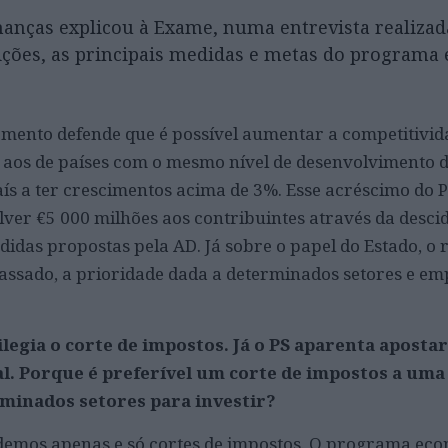
nanças explicou à Exame, numa entrevista realizad
eições, as principais medidas e metas do program
ento defende que é possível aumentar a competitivid
 aos de países com o mesmo nível de desenvolvimento d
aís a ter crescimentos acima de 3%. Esse acréscimo do 
lver €5 000 milhões aos contribuintes através da descid
didas propostas pela AD. Já sobre o papel do Estado, o
assado, a prioridade dada a determinados setores e e
legia o corte de impostos. Já o PS aparenta aposta
al. Porque é preferível um corte de impostos a uma
minados setores para investir?
ndemos apenas e só cortes de impostos. O programa ec