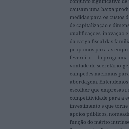
conjunto significativo d
causam uma baixa produt
medidas para os custos d
de capitalização e dimens
qualificações, inovação
da carga fiscal das famíl
propomos para as empresa
fevereiro – do programa
vontade do secretário-ger
campeões nacionais para 
abordagem. Entendemos qu
escolher que empresas re
competitividade para a ec
investimento e que torne 
apoios públicos, nomead
função do mérito intrínse