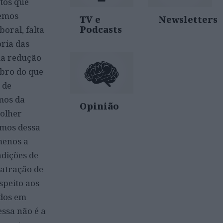
tos que
Temos
TV e
Newsletters
Podcasts
oral, falta
oria das
ma redução
obro do que
 de
mos da
Opinião
colher
amos dessa
menos a
ndições de
 atração de
speito aos
ados em
essa não é a