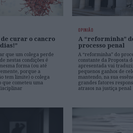
OPINIÃO
 de curar o cancro
A “reforminha” d
dias!”
processo penal
ar que um colega perde
A “reforminha” do proce
de nestas condições é
constante da Proposta d
mesma forma (ou até
apresentada vai traduzi
vemente, porque a
pequenos ganhos de cel
o tem limite) o colega
mantendo, na sua essênc
 o que cometeu uma
grandes fatores respons
isciplinar
atrasos na justiça penal