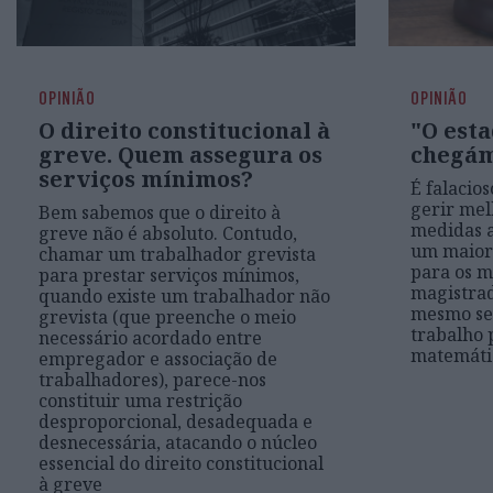
OPINIÃO
OPINIÃO
O direito constitucional à
"O esta
greve. Quem assegura os
chegá
serviços mínimos?
É falacios
gerir mel
Bem sabemos que o direito à
medidas 
greve não é absoluto. Contudo,
um maior
chamar um trabalhador grevista
para os m
para prestar serviços mínimos,
magistrad
quando existe um trabalhador não
mesmo ser
grevista (que preenche o meio
trabalho 
necessário acordado entre
matemáti
empregador e associação de
trabalhadores), parece-nos
constituir uma restrição
desproporcional, desadequada e
desnecessária, atacando o núcleo
essencial do direito constitucional
à greve