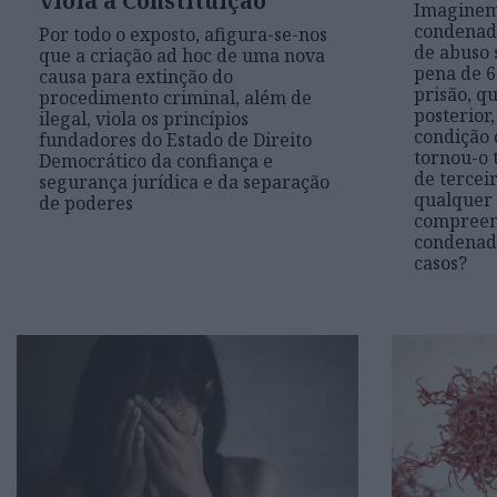
viola a Constituição
Imagine
condenado
Por todo o exposto, afigura-se-nos
de abuso 
que a criação ad hoc de uma nova
pena de 6
causa para extinção do
prisão, 
procedimento criminal, além de
posterior
ilegal, viola os princípios
condição
fundadores do Estado de Direito
tornou-o
Democrático da confiança e
de tercei
segurança jurídica e da separação
qualquer
de poderes
compreend
condenado
casos?