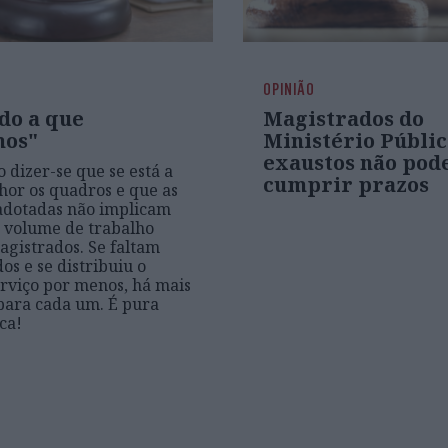
OPINIÃO
do a que
Magistrados do
mos"
Ministério Públi
exaustos não po
o dizer-se que se está a
cumprir prazos
hor os quadros e que as
adotadas não implicam
 volume de trabalho
agistrados. Se faltam
os e se distribuiu o
viço por menos, há mais
para cada um. É pura
ca!