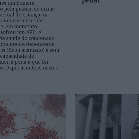
penal
mos um homem
 pela prática de crime
sexual de criança, na
 anos e 6 meses de
que, em momento
, sofreu um AVC. A
 de saúde do condenado
 totalmente dependente
ros (ficou acamado) e sem
 capacidade de
er a pena a que foi
. O que acontece nestes