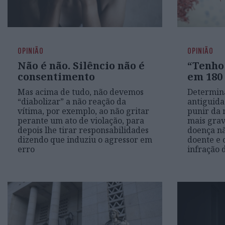
OPINIÃO
OPINIÃO
Não é não. Silêncio não é
“Tenho
consentimento
em 180 
Mas acima de tudo, não devemos
Determin
“diabolizar” a não reação da
antiguida
vítima, por exemplo, ao não gritar
punir da 
perante um ato de violação, para
mais gra
depois lhe tirar responsabilidades
doença nã
dizendo que induziu o agressor em
doente e
erro
infração d