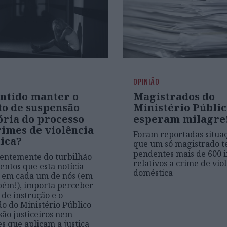
OPINIÃO
entido manter o
Magistrados do
to de suspensão
Ministério Públi
ória do processo
esperam milagre
rimes de violência
Foram reportadas situa
ica?
que um só magistrado 
pendentes mais de 600 i
entemente do turbilhão
relativos a crime de vio
entos que esta notícia
doméstica
 em cada um de nós (em
ém!), importa perceber
 de instrução e o
o do Ministério Público
são justiceiros nem
s que aplicam a justiça