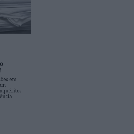
co
!
ções em
tem
nquéritos
lência