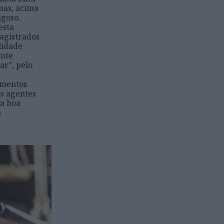
mas, acima
igoso.
esta
agistrados
lidade
ente
ar”, pelo
amentos
s agentes
 a boa
a