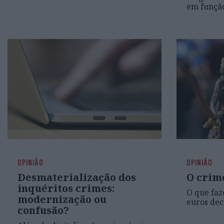
em função
OPINIÃO
OPINIÃO
Desmaterialização dos
O crim
inquéritos crimes:
O que fa
modernização ou
euros dec
confusão?