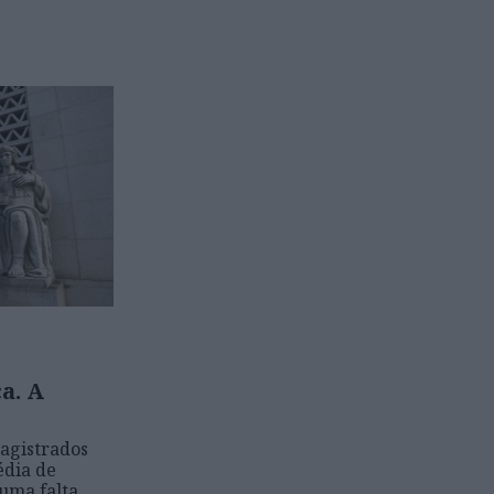
a. A
agistrados
édia de
 uma falta