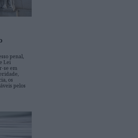
o
sso penal,
e Lei
r-se em
eridade,
ia, os
áveis pelos