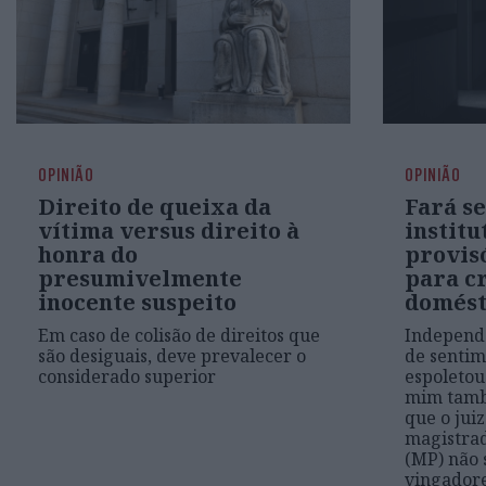
OPINIÃO
OPINIÃO
Direito de queixa da
Fará s
vítima versus direito à
institu
honra do
provis
presumivelmente
para c
inocente suspeito
domést
Em caso de colisão de direitos que
Independ
são desiguais, deve prevalecer o
de sentim
considerado superior
espoletou
mim tamb
que o juiz
magistrad
(MP) não 
vingadore