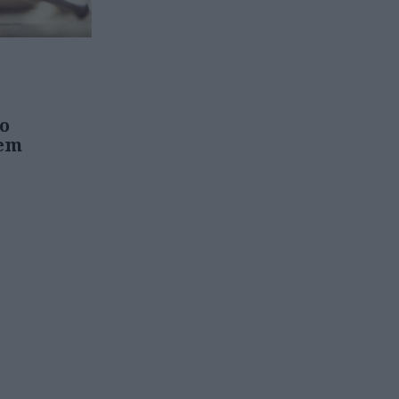
co
dem