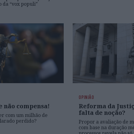
 da “vox populi”
OPINIÃO
e não compensa!
Reforma da Justiç
falta de noção?
zer com um milhão de
larado perdido?
Propor a avaliação de m
com base na duração m
processos revela não só