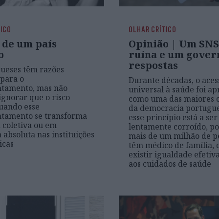
TICO
OLHAR CRÍTICO
 de um país
Opinião | Um SN
o
ruína e um gover
respostas
ueses têm razões
 para o
Durante décadas, o aces
ntamento, mas não
universal à saúde foi a
gnorar que o risco
como uma das maiores c
uando esse
da democracia portugue
ntamento se transforma
esse princípio está a ser
 coletiva ou em
lentamente corroído, p
 absoluta nas instituições
mais de um milhão de p
icas
têm médico de família, 
existir igualdade efetiv
aos cuidados de saúde