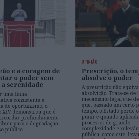
OPINIÃO
eão e a coragem de
Prescrição, o te
ntar o poder sem
absolve o poder
 a serenidade
A prescrição não equiva
absolvição. Trata-se de
r uma linha
mecanismo legal que d
tiva consistente e
que, passado um certo 
a de oportunismo, o
tempo, o Estado perde o
o XIV demonstrou que é
punir e quando aplicada
discordar profundamente
processos de grande
ibuir para a degradação
complexidade e relevân
so público
pública, como este, leva