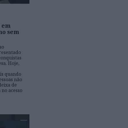
S em
no sem
so
presentado
onquistas
sa. Hoje,
ois quando
essoas não
deixa de
a no acesso