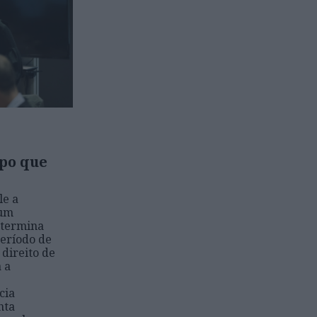
mpo que
le a
 um
etermina
período de
 direito de
 a
cia
nta