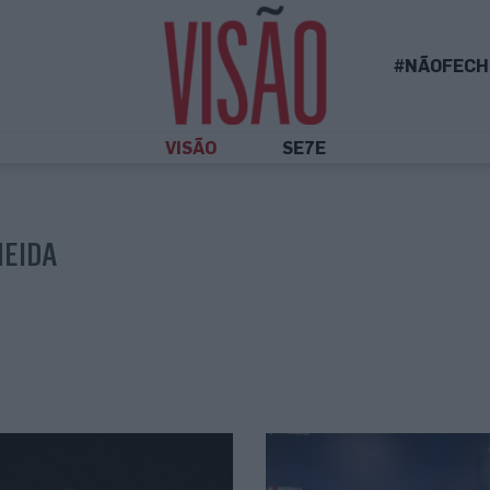
#NÃOFECH
VISÃO
SE7E
MEIDA