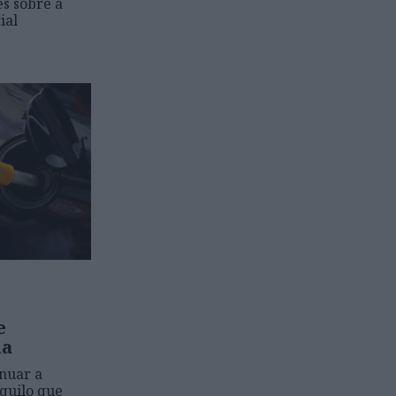
s sobre a
ial
e
ia
nuar a
aquilo que