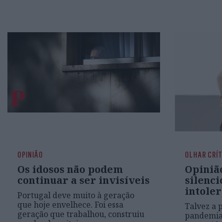
OPINIÃO
OLHAR CRÍ
Os idosos não podem
Opiniã
continuar a ser invisíveis
silenci
intole
Portugal deve muito à geração
que hoje envelhece. Foi essa
Talvez a p
geração que trabalhou, construiu
pandemia