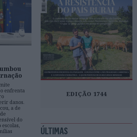
humbou
ernação
mite
o enfrenta
EDIÇÃO 1744
ro
erir danos.
cou, a de
 de
ensível do
 escolas,
ÚLTIMAS
mílias