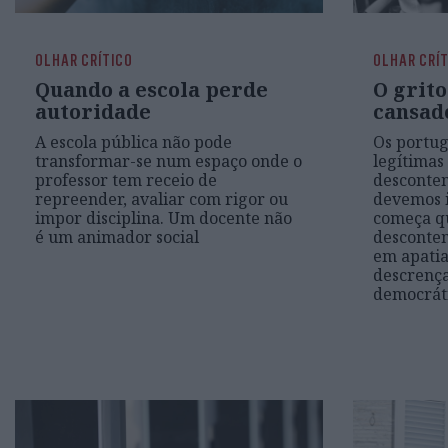
OLHAR CRÍTICO
OLHAR CRÍ
Quando a escola perde
O grito
autoridade
cansad
A escola pública não pode
Os portug
transformar-se num espaço onde o
legítimas
professor tem receio de
desconte
repreender, avaliar com rigor ou
devemos i
impor disciplina. Um docente não
começa q
é um animador social
desconte
em apatia
descrença
democrát