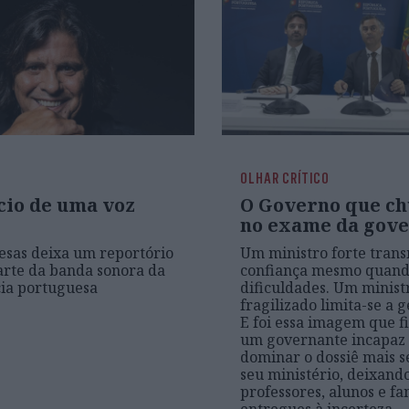
OLHAR CRÍTICO
cio de uma voz
O Governo que c
no exame da gov
esas deixa um reportório
Um ministro forte trans
arte da banda sonora da
confiança mesmo quand
ia portuguesa
dificuldades. Um minist
fragilizado limita-se a g
E foi essa imagem que fi
um governante incapaz
dominar o dossiê mais s
seu ministério, deixando
professores, alunos e fa