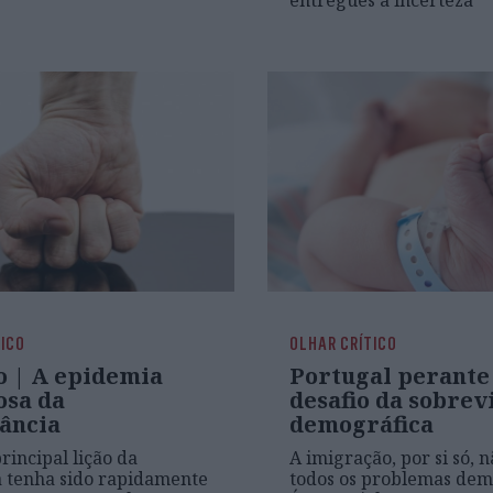
entregues à incerteza
TICO
OLHAR CRÍTICO
o | A epidemia
Portugal perante
osa da
desafio da sobrev
rância
demográfica
rincipal lição da
A imigração, por si só, 
 tenha sido rapidamente
todos os problemas dem