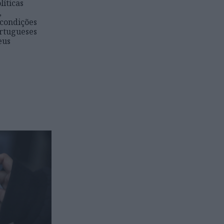
líticas
,
 condições
ortugueses
eus