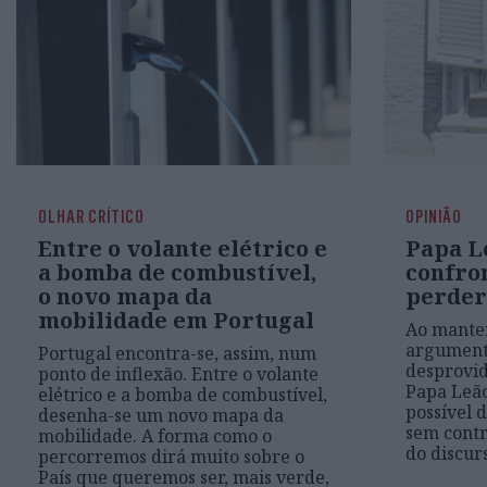
OLHAR CRÍTICO
OPINIÃO
Entre o volante elétrico e
Papa L
a bomba de combustível,
confro
o novo mapa da
perder
mobilidade em Portugal
Ao mante
argumenta
Portugal encontra-se, assim, num
desprovid
ponto de inflexão. Entre o volante
Papa Leã
elétrico e a bomba de combustível,
possível 
desenha-se um novo mapa da
sem contr
mobilidade. A forma como o
do discur
percorremos dirá muito sobre o
País que queremos ser, mais verde,