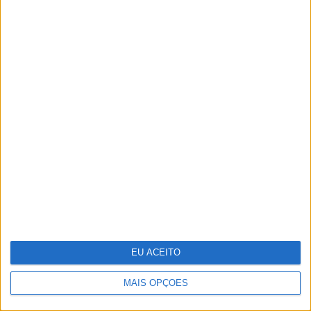
Recorde as melhores imagens da
XXIX Gala dos Globos de Ouro
EU ACEITO
MAIS OPÇÕES