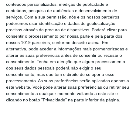
conteúdos personalizados, medição de publicidade e
conteúdos, pesquisa de audiências e desenvolvimento de
serviços.
Com a sua permissão, nós e os nossos parceiros
EDIÇÃO 1744
poderemos usar identificação e dados de geolocalização
precisos através da procura de dispositivos. Poderá clicar para
consentir o processamento por nossa parte e pela parte dos
nossos 1019 parceiros, conforme descrito acima. Em
alternativa, pode aceder a informações mais pormenorizadas e
alterar as suas preferências antes de consentir ou recusar o
MAIS VISTOS
consentimento.
Tenha em atenção que algum processamento
dos seus dados pessoais poderá não exigir o seu
1
consentimento, mas que tem o direito de se opor a esse
Quem é Deus para uma criança? Opinião de José
processamento. As suas preferências serão aplicadas apenas a
Brissos-Lino
este website. Você pode alterar suas preferências ou retirar seu
2
consentimento a qualquer momento voltando a este site e
Tem apneia do sono e não consegue usar a
clicando no botão "Privacidade" na parte inferior da página.
máquina CPAP? Há uma alternativa a avaliar.
Opinião de um dentista
3
A longevidade não se improvisa