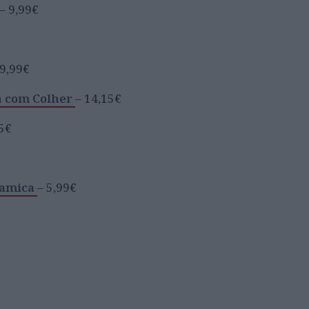
– 9,99€
9,99€
n com Colher
– 14,15€
5€
ramica
– 5,99€