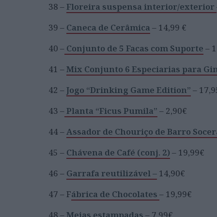
38 –
Floreira suspensa interior/exterior
39 –
Caneca de Cerâmica
– 14,99 €
40 –
Conjunto de 5 Facas com Suporte
– 1
41 –
Mix Conjunto 6 Especiarias para Gi
42 –
Jogo “Drinking Game Edition”
– 17,9
43 –
Planta “Ficus Pumila”
– 2,90€
44 –
Assador de Chouriço de Barro Soce
45 –
Chávena de Café (conj. 2)
– 19,99€
46 –
Garrafa reutilizável –
14,90€
47 – F
ábrica de Chocolates
– 19,99€
48 –
Meias estampadas
– 7,99€