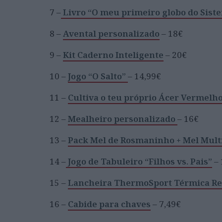
7 –
Livro “O meu primeiro globo do Sist
8 –
Avental personalizado
– 18€
9 –
Kit Caderno Inteligente
– 20€
10 –
Jogo “O Salto”
– 14,99€
11 –
Cultiva o teu próprio Ácer Vermelh
12 –
Mealheiro personalizado
– 16€
13 –
Pack Mel de Rosmaninho + Mel Multif
14 –
Jogo de Tabuleiro “Filhos vs. Pais”
– 
15 –
Lancheira ThermoSport Térmica Ret
16 –
Cabide para chaves
– 7,49€