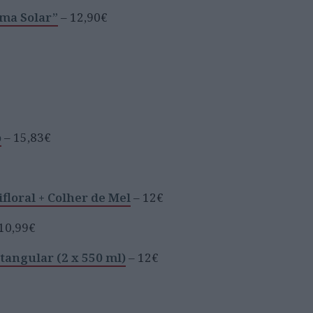
ema Solar”
– 12,90€
o
– 15,83€
loral + Colher de Mel
– 12€
10,99€
angular (2 x 550 ml)
– 12€