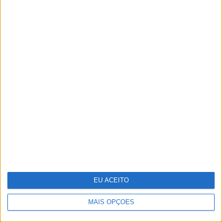
Segway apresenta série de
trotinetes elétricas Ninebot E3
EU ACEITO
MAIS OPÇÕES