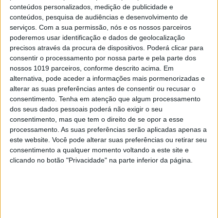
para desenhar bactérias e leveduras, de forma a
conteúdos personalizados, medição de publicidade e
produzir compostos de interesse industrial. Graças
conteúdos, pesquisa de audiências e desenvolvimento de
serviços.
Com a sua permissão, nós e os nossos parceiros
a esta solução é possível substituir processos que
poderemos usar identificação e dados de geolocalização
tradicionalmente usam petróleo, o que se traduz
precisos através da procura de dispositivos. Poderá clicar para
“num menor custo ambiental”, como explica o CEO
consentir o processamento por nossa parte e pela parte dos
nossos 1019 parceiros, conforme descrito acima. Em
da biotecnológica, Simão Soares. Plásticos para a
alternativa, pode aceder a informações mais pormenorizadas e
indústria automóvel, feitos a partir de resíduos da
alterar as suas preferências antes de consentir ou recusar o
pasta de papel, é um dos exemplos de aplicação
consentimento.
Tenha em atenção que algum processamento
dos seus dados pessoais poderá não exigir o seu
made in
Minho. O futuro pode ser um lugar
consentimento, mas que tem o direito de se opor a esse
melhor.
processamento. As suas preferências serão aplicadas apenas a
este website. Você pode alterar suas preferências ou retirar seu
consentimento a qualquer momento voltando a este site e
clicando no botão "Privacidade" na parte inferior da página.
Palavras-chave:
ADN
Ciência
ciência e tecnologia
Floyd Romesberg
medicina
saúde
X
Y