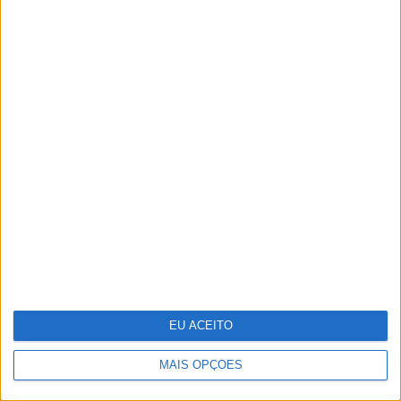
Rainha Letizia celebra 53.º
aniversário
EU ACEITO
MAIS OPÇÕES