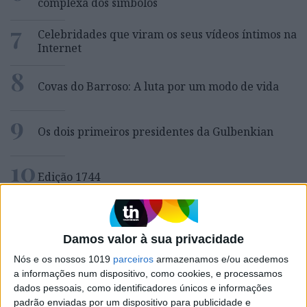
complexa dos símbolos
7
Celebridades que viram os seus vídeos íntimos na
Internet
8
Covas do Barroso: A luta por um modo de vida
9
Os dois primeiros presidentes da Gulbenkian
10
Edição 1744
MAIS NA VISÃO
Damos valor à sua privacidade
Nós e os nossos 1019
parceiros
armazenamos e/ou acedemos
a informações num dispositivo, como cookies, e processamos
dados pessoais, como identificadores únicos e informações
padrão enviadas por um dispositivo para publicidade e