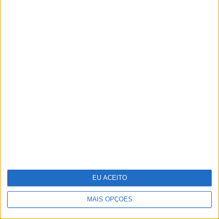
8 factos curiosos sobre mamas que
provavelmente não sabia
EU ACEITO
MAIS OPÇÕES