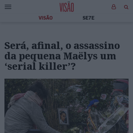
VISÃO
SE7E
Será, afinal, o assassino
da pequena Maëlys um
‘serial killer’?