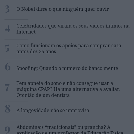
3
O Nobel disse o que ninguém quer ouvir
4
Celebridades que viram os seus vídeos íntimos na
Internet
5
Como funcionam os apoios para comprar casa
antes dos 35 anos
6
Spoofing: Quando o número do banco mente
7
Tem apneia do sono e não consegue usar a
máquina CPAP? Há uma alternativa a avaliar.
Opinião de um dentista
8
A longevidade não se improvisa
9
Abdominais “tradicionais” ou prancha? A
explicação de um professor de Educação Física