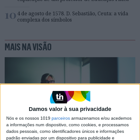
10
4 de agosto de 1578. D. Sebastião, Ceuta: a vida
complexa dos símbolos
MAIS NA VISÃO
Damos valor à sua privacidade
Nós e os nossos 1019
parceiros
armazenamos e/ou acedemos
a informações num dispositivo, como cookies, e processamos
ENTREVISTA SEM AGENDA
dados pessoais, como identificadores únicos e informações
"Creio que, daqui a 30 anos, os
padrão enviadas por um dispositivo para publicidade e