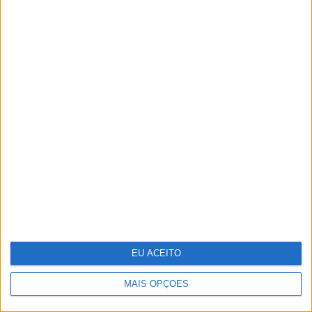
Os visuais dos famosos na XXVIII
Gala dos Globos de Ouro
EU ACEITO
MAIS OPÇÕES