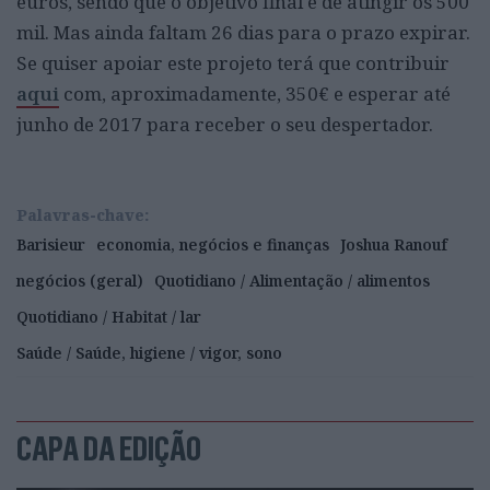
euros, sendo que o objetivo final é de atingir os 500
mil. Mas ainda faltam 26 dias para o prazo expirar.
Se quiser apoiar este projeto terá que contribuir
aqui
com, aproximadamente, 350€ e esperar até
junho de 2017 para receber o seu despertador.
Palavras-chave:
Barisieur
economia, negócios e finanças
Joshua Ranouf
negócios (geral)
Quotidiano / Alimentação / alimentos
Quotidiano / Habitat / lar
Saúde / Saúde, higiene / vigor, sono
CAPA DA EDIÇÃO