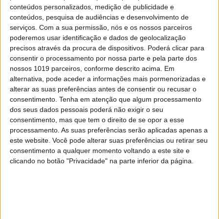
conteúdos personalizados, medição de publicidade e
conteúdos, pesquisa de audiências e desenvolvimento de
serviços.
Com a sua permissão, nós e os nossos parceiros
OPINIÃO
poderemos usar identificação e dados de geolocalização
Ceuta e os idiotas úteis do
precisos através da procura de dispositivos. Poderá clicar para
trumpismo na Europa
consentir o processamento por nossa parte e pela parte dos
nossos 1019 parceiros, conforme descrito acima. Em
alternativa, pode aceder a informações mais pormenorizadas e
alterar as suas preferências antes de consentir ou recusar o
consentimento.
Tenha em atenção que algum processamento
dos seus dados pessoais poderá não exigir o seu
consentimento, mas que tem o direito de se opor a esse
processamento. As suas preferências serão aplicadas apenas a
este website. Você pode alterar suas preferências ou retirar seu
consentimento a qualquer momento voltando a este site e
clicando no botão "Privacidade" na parte inferior da página.
CULTURA
EXCLUSIVO
“Calle Málaga”: Carmen Maura põe