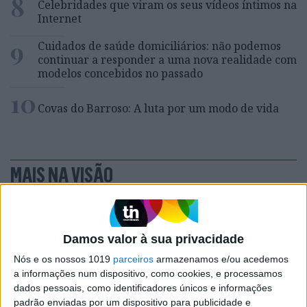
8
Celebridades que viram os seus vídeos íntimos na
Internet
9
Cuidados de saúde domiciliários: não podemos
continuar a responder a uma nova realidade com
modelos concebidos no passado
10
Covas do Barroso: A luta por um modo de vida
MAIS NA VISÃO
Damos valor à sua privacidade
Nós e os nossos 1019
parceiros
armazenamos e/ou acedemos
a informações num dispositivo, como cookies, e processamos
dados pessoais, como identificadores únicos e informações
padrão enviadas por um dispositivo para publicidade e