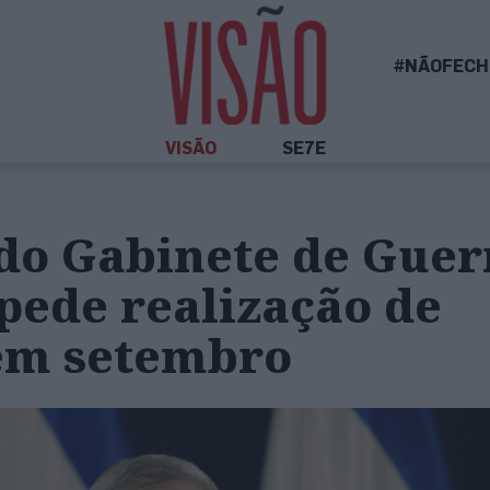
#NÃOFECH
VISÃO
SE7E
 do Gabinete de Guer
 pede realização de
 em setembro