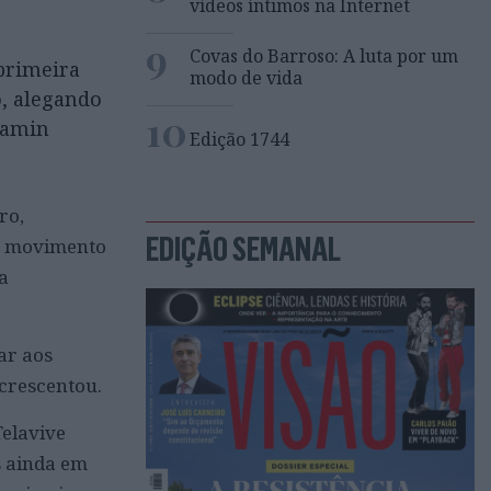
vídeos íntimos na Internet
9
Covas do Barroso: A luta por um
 primeira
modo de vida
o, alegando
10
jamin
Edição 1744
ro,
EDIÇÃO SEMANAL
 o movimento
a
ar aos
crescentou.
Telavive
s ainda em