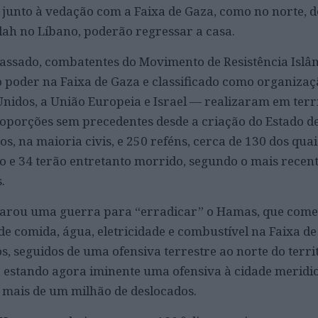
l, junto à vedação com a Faixa de Gaza, como no norte, 
ah no Líbano, poderão regressar a casa.
assado, combatentes do Movimento de Resistência Islâ
 poder na Faixa de Gaza e classificado como organizaç
Unidos, a União Europeia e Israel — realizaram em terr
roporções sem precedentes desde a criação do Estado de
s, na maioria civis, e 250 reféns, cerca de 130 dos quai
 e 34 terão entretanto morrido, segundo o mais recen
.
eclarou uma guerra para “erradicar” o Hamas, que com
de comida, água, eletricidade e combustível na Faixa de
 seguidos de uma ofensiva terrestre ao norte do territ
l, estando agora iminente uma ofensiva à cidade meridi
 mais de um milhão de deslocados.