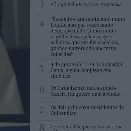
3
A longevidade não se improvisa
4
“Saudade é um sentimento muito
bonito, mas por vezes muito
despropositado. Temos muito
orgulho dessa palavra, que
achamos que nos faz especiais,
quando na verdade nos torna
cobardes’’
5
4 de agosto de 1578. D. Sebastião,
Ceuta: a vida complexa dos
símbolos
6
Os Lusíadas são um hospital e
Guerra Junqueiro uma avenida
7
Os dois primeiros presidentes da
Gulbenkian
8
Celebridades que viram os seus