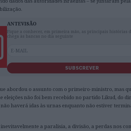
ndo dados das autoridades israelitas – se juntaram pel
bilização.
ANTEVISÃO
Fique a conhecer, em primeira mão, as principais histórias 
chega às bancas no dia seguinte
SUBSCREVER
e abordou o assunto com o primeiro-ministro, mas qu
e eleições não foi bem recebido no partido Likud, do di
 não haverá idas às urnas enquanto não estiver termin
 inevitavelmente a paralisia, a divisão, a perdas nos c