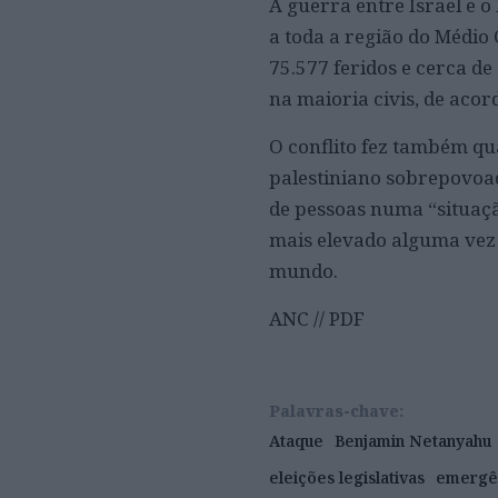
A guerra entre Israel e o
a toda a região do Médio 
75.577 feridos e cerca d
na maioria civis, de acor
O conflito fez também qu
palestiniano sobrepovoa
de pessoas numa “situaçã
mais elevado alguma vez
mundo.
ANC // PDF
Palavras-chave:
Ataque
Benjamin Netanyahu
eleições legislativas
emergê