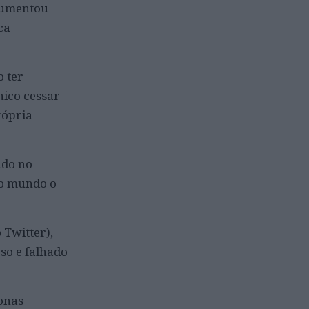
rgumentou
ca
 ter
nico cessar-
rópria
ndo no
do mundo o
 Twitter),
so e falhado
zonas