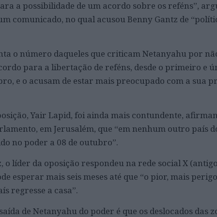
 para a possibilidade de um acordo sobre os reféns”, a
um comunicado, no qual acusou Benny Gantz de “políti
nta o número daqueles que criticam Netanyahu por não
rdo para a libertação de reféns, desde o primeiro e ú
bro, e o acusam de estar mais preocupado com a sua p
oposição, Yair Lapid, foi ainda mais contundente, afirma
parlamento, em Jerusalém, que “em nenhum outro país 
do no poder a 08 de outubro”.
 o líder da oposição respondeu na rede social X (antigo
de esperar mais seis meses até que “o pior, mais perigo
ís regresse a casa”.
saída de Netanyahu do poder é que os deslocados das 