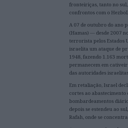
fronteiriças, tanto no su
confrontos com o Hezboll
A 07 de outubro do ano p
(Hamas) — desde 2007 no
terrorista pelos Estados 
israelita um ataque de p
1948, fazendo 1.163 morto
permanecem em cativeiro
das autoridades israelitas
Em retaliação, Israel d
cortes ao abastecimento 
bombardeamentos diários,
depois se estendeu ao su
Rafah, onde se concentra