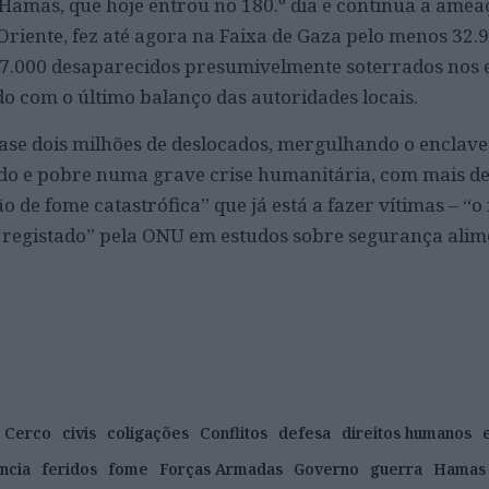
 Hamas, que hoje entrou no 180.º dia e continua a amea
Oriente, fez até agora na Faixa de Gaza pelo menos 32.
e 7.000 desaparecidos presumivelmente soterrados nos
do com o último balanço das autoridades locais.
ase dois milhões de deslocados, mergulhando o enclave
do e pobre numa grave crise humanitária, com mais de
o de fome catastrófica” que já está a fazer vítimas – “
 registado” pela ONU em estudos sobre segurança alim
Cerco
civis
coligações
Conflitos
defesa
direitos humanos
ncia
feridos
fome
Forças Armadas
Governo
guerra
Hamas