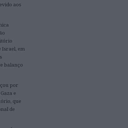
devido aos
mica
ão
itório
 Israel, em
s
te balanço
eçou por
 Gaza e
ório, que
onal de