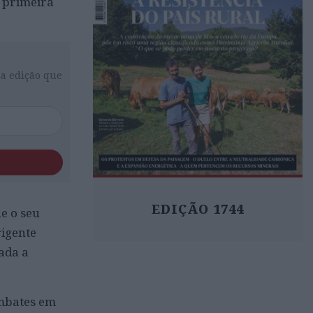
a primeira
da edição que
EDIÇÃO 1744
e o seu
rigente
ada a
ombates em