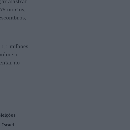
çar alastrar
975 mortos,
 escombros,
 1,1 milhões
o número
entar no
eleições
Israel