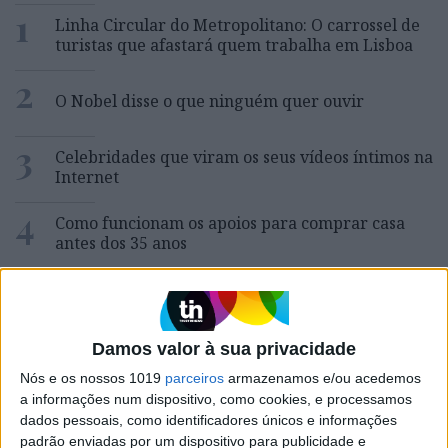
1
Linha Circular do Metropolitano: O carrossel de
turistas que afastará quem trabalha em Lisboa
2
O Nobel disse o que ninguém quer ouvir
3
Celebridades que viram os seus vídeos íntimos na
Internet
4
Como funcionam os apoios para comprar casa
antes dos 35 anos
5
Quem é Deus para uma criança? Opinião de José
Brissos-Lino
6
Damos valor à sua privacidade
A longevidade não se improvisa
Nós e os nossos 1019
parceiros
armazenamos e/ou acedemos
a informações num dispositivo, como cookies, e processamos
7
Tem apneia do sono e não consegue usar a
dados pessoais, como identificadores únicos e informações
máquina CPAP? Há uma alternativa a avaliar.
padrão enviadas por um dispositivo para publicidade e