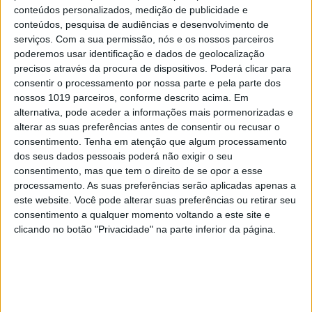
Opinião de um dentista
conteúdos personalizados, medição de publicidade e
8
conteúdos, pesquisa de audiências e desenvolvimento de
4 de agosto de 1578. D. Sebastião, Ceuta: a vida
serviços.
Com a sua permissão, nós e os nossos parceiros
complexa dos símbolos
poderemos usar identificação e dados de geolocalização
precisos através da procura de dispositivos. Poderá clicar para
9
consentir o processamento por nossa parte e pela parte dos
Ceuta e os idiotas úteis do trumpismo na Europa
nossos 1019 parceiros, conforme descrito acima. Em
alternativa, pode aceder a informações mais pormenorizadas e
10
As touradas representam o País? Perguntem ao
alterar as suas preferências antes de consentir ou recusar o
povo
consentimento.
Tenha em atenção que algum processamento
dos seus dados pessoais poderá não exigir o seu
consentimento, mas que tem o direito de se opor a esse
processamento. As suas preferências serão aplicadas apenas a
MAIS NA VISÃO
este website. Você pode alterar suas preferências ou retirar seu
consentimento a qualquer momento voltando a este site e
clicando no botão "Privacidade" na parte inferior da página.