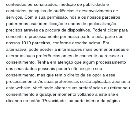
conteúdos personalizados, medição de publicidade e
MUNDO
conteúdos, pesquisa de audiências e desenvolvimento de
Guinada à (extrema) direita na
serviços.
Com a sua permissão, nós e os nossos parceiros
Alemanha
poderemos usar identificação e dados de geolocalização
precisos através da procura de dispositivos. Poderá clicar para
consentir o processamento por nossa parte e pela parte dos
nossos 1019 parceiros, conforme descrito acima. Em
alternativa, pode aceder a informações mais pormenorizadas e
alterar as suas preferências antes de consentir ou recusar o
consentimento.
Tenha em atenção que algum processamento
dos seus dados pessoais poderá não exigir o seu
consentimento, mas que tem o direito de se opor a esse
processamento. As suas preferências serão aplicadas apenas a
este website. Você pode alterar suas preferências ou retirar seu
consentimento a qualquer momento voltando a este site e
clicando no botão "Privacidade" na parte inferior da página.
MUNDO
Adeus, senhora Merkel?