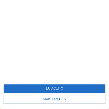
As imagens das cenas de sexo
lésbico de Margarida Corceiro na
TVI
EU ACEITO
MAIS OPÇÕES