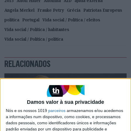
2015
Adolf Hitler
Adolfina
AfD
ajuda externa
Angela Merkel
Frauke Petry
Grécia
Patriotas Europeus
política
Portugal
Vida social / Política / eleitos
Vida social / Política / habitantes
Vida social / Política / política
RELACIONADOS
Damos valor à sua privacidade
Nós e os nossos 1019
parceiros
armazenamos e/ou acedemos
a informações num dispositivo, como cookies, e processamos
dados pessoais, como identificadores únicos e informações
padrão enviadas por um dispositivo para publicidade e