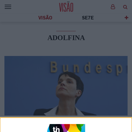
VISÃO
SE7E
ADOLFINA
MUNDO
‘Adolfina’, a política em ascensão