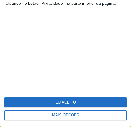
clicando no botão "Privacidade" na parte inferior da página.
TERMOS E CONDIÇÕES DE UTILIZAÇÃO
POLÍTICA DE PRIVACIDADDE
POLÍTICA DE COOKIES
Copyright © Trust in News. Todos os direitos reservados.
EU ACEITO
MAIS OPÇÕES