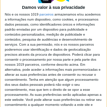
comparada a Hitler
Damos valor à sua privacidade
As vitórias sucessivas do partido xenófobo
Nós e os nossos 1019
parceiros
armazenamos e/ou acedemos
Alternativa para a Alemanha (AfD) em eleições
a informações num dispositivo, como cookies, e processamos
regionais abanam os alicerces do establishment
dados pessoais, como identificadores únicos e informações
político germânico. Saiba porque a Der Spiegel
alcunhou a sua líder, Frauke Petry, de Adolfina,
padrão enviadas por um dispositivo para publicidade e
numa alusão clara a Adolf Hitler
conteúdos personalizados, medição de publicidade e
conteúdos, pesquisa de audiências e desenvolvimento de
serviços.
Com a sua permissão, nós e os nossos parceiros
poderemos usar identificação e dados de geolocalização
precisos através da procura de dispositivos. Poderá clicar para
consentir o processamento por nossa parte e pela parte dos
nossos 1019 parceiros, conforme descrito acima. Em
SITES DO GRUPO TRUST IN NEWS
alternativa, pode aceder a informações mais pormenorizadas e
alterar as suas preferências antes de consentir ou recusar o
consentimento.
Tenha em atenção que algum processamento
Visão
Visão Se7e
dos seus dados pessoais poderá não exigir o seu
consentimento, mas que tem o direito de se opor a esse
processamento. As suas preferências serão aplicadas apenas a
este website. Você pode alterar suas preferências ou retirar seu
consentimento a qualquer momento voltando a este site e