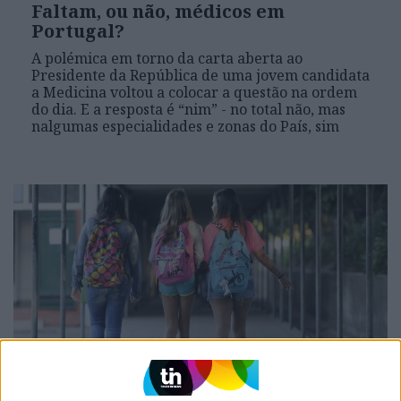
Faltam, ou não, médicos em
Portugal?
A polémica em torno da carta aberta ao
Presidente da República de uma jovem candidata
a Medicina voltou a colocar a questão na ordem
do dia. E a resposta é “nim” - no total não, mas
nalgumas especialidades e zonas do País, sim
SOCIEDADE