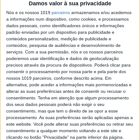
Mais desiguais, piores alunos
Damos valor à sua privacidade
Quanto mais habilitações tem a mãe, melhores os
Nós e os nossos 1019
parceiros
armazenamos e/ou acedemos
resultados dos filhos na escola. O nível
a informações num dispositivo, como cookies, e processamos
socioeconómico também joga um papel
dados pessoais, como identificadores únicos e informações
importante, diz um estudo do Ministério
padrão enviadas por um dispositivo para publicidade e
conteúdos personalizados, medição de publicidade e
conteúdos, pesquisa de audiências e desenvolvimento de
serviços.
Com a sua permissão, nós e os nossos parceiros
poderemos usar identificação e dados de geolocalização
precisos através da procura de dispositivos. Poderá clicar para
consentir o processamento por nossa parte e pela parte dos
nossos 1019 parceiros, conforme descrito acima. Em
alternativa, pode aceder a informações mais pormenorizadas e
alterar as suas preferências antes de consentir ou recusar o
consentimento.
Tenha em atenção que algum processamento
dos seus dados pessoais poderá não exigir o seu
consentimento, mas que tem o direito de se opor a esse
processamento. As suas preferências serão aplicadas apenas a
POLÍTICA
este website. Você pode alterar suas preferências ou retirar seu
Estaremos condenados a continuar
consentimento a qualquer momento voltando a este site e
viver sob ameaça da Central
clicando no botão "Privacidade" na parte inferior da página.