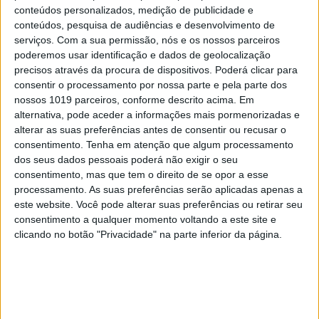
ramen. “E tentamos usar alguns produtos portugueses,
conteúdos personalizados, medição de publicidade e
como o leitão da Bairrada e frescos do Mercado 31 de
conteúdos, pesquisa de audiências e desenvolvimento de
Janeiro.” Para acompanhar há sumos e limonadas, mas
serviços.
Com a sua permissão, nós e os nossos parceiros
poderemos usar identificação e dados de geolocalização
também cocktails de inspiração asiática. A decoração
precisos através da procura de dispositivos. Poderá clicar para
é nórdica, há um balcão para refeições a solo (ou não)
consentir o processamento por nossa parte e pela parte dos
e ideias de expandir o Street Chow para outros bairros
nossos 1019 parceiros, conforme descrito acima. Em
alternativa, pode aceder a informações mais pormenorizadas e
de Lisboa.
alterar as suas preferências antes de consentir ou recusar o
consentimento.
Tenha em atenção que algum processamento
dos seus dados pessoais poderá não exigir o seu
consentimento, mas que tem o direito de se opor a esse
processamento. As suas preferências serão aplicadas apenas a
este website. Você pode alterar suas preferências ou retirar seu
consentimento a qualquer momento voltando a este site e
clicando no botão "Privacidade" na parte inferior da página.