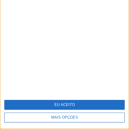
Um século de
propaganda na VISÃO
História
EU ACEITO
MAIS OPÇÕES