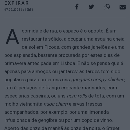
EXPIRAR
07.02.2024 às 12h56
A
comida é de rua, o espaço é o oposto. É um
restaurante sólido, a ocupar uma esquina cheia
de sol em Picoas, com grandes janelões e uma
boa esplanada, bastante procurada por estes dias de
primavera antecipada em Lisboa. E não se pense que é
apenas para almoços ou jantares: as tardes têm sido
populares para comer uns uns
gangnam crispy chicken
,
isto é, pedaços de frango crocante marinados, com
especiarias caseiras, ou uns
nem rolls
de tofu, com um
molho vietnamita
nuoc cham
e ervas frescas,
acompanhados, por exemplo, por uma limonada
infusionada de gengibre ou por um copo de vinho.
Aberto das onze da manhã às onze da noite, o Street