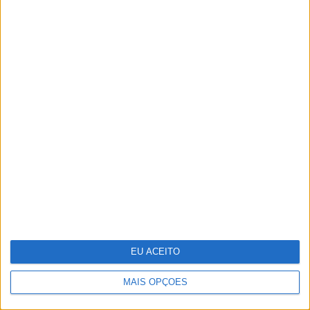
O que os cientistas descobriram ao "ressuscitar" o
vírus da gripe espanhola
EU ACEITO
MAIS OPÇÕES