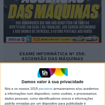
EXAME INFORMÁTICA Nº 356:
ASCENSÃO DAS MÁQUINAS
Damos valor à sua privacidade
MAIS NA VISÃO
Nós e os nossos 1019
parceiros
armazenamos e/ou acedemos
a informações num dispositivo, como cookies, e processamos
dados pessoais, como identificadores únicos e informações
padrão enviadas por um dispositivo para publicidade e